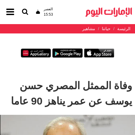
العصر
15:53
الرئيسة
حياتنا
مشاهير
وفاة الممثل المصري حسن
يوسف عن عمر يناهز 90 عاما