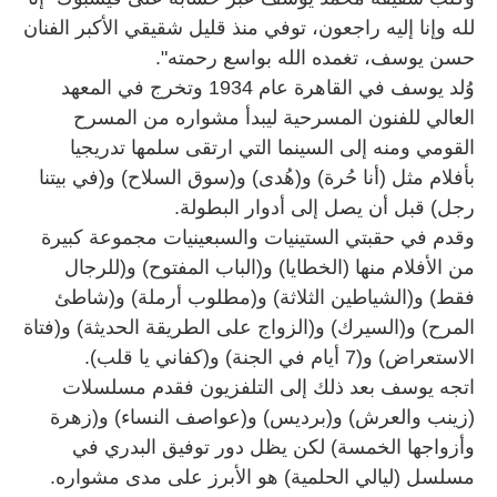
لله وإنا إليه راجعون، توفي منذ قليل شقيقي الأكبر الفنان
حسن يوسف، تغمده الله بواسع رحمته".
وُلد يوسف في القاهرة عام 1934 وتخرج في المعهد
العالي للفنون المسرحية ليبدأ مشواره من المسرح
القومي ومنه إلى السينما التي ارتقى سلمها تدريجيا
بأفلام مثل (أنا حُرة) و(هُدى) و(سوق السلاح) و(في بيتنا
رجل) قبل أن يصل إلى أدوار البطولة.
وقدم في حقبتي الستينيات والسبعينيات مجموعة كبيرة
من الأفلام منها (الخطايا) و(الباب المفتوح) و(للرجال
فقط) و(الشياطين الثلاثة) و(مطلوب أرملة) و(شاطئ
المرح) و(السيرك) و(الزواج على الطريقة الحديثة) و(فتاة
الاستعراض) و(7 أيام في الجنة) و(كفاني يا قلب).
اتجه يوسف بعد ذلك إلى التلفزيون فقدم مسلسلات
(زينب والعرش) و(برديس) و(عواصف النساء) و(زهرة
وأزواجها الخمسة) لكن يظل دور توفيق البدري في
مسلسل (ليالي الحلمية) هو الأبرز على مدى مشواره.