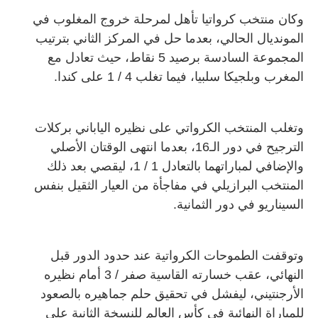
وكان منتخب كرواتيا تأهل لمرحلة خروج المغلوب في
المونديال الحالي، بعدما حل في المركز الثاني بترتيب
المجموعة السادسة برصيد 5 نقاط، حيث تعادل مع
المغرب وبلجيكا سلبيا، فيما تغلب 4 / 1 على كندا.
وتغلب المنتخب الكرواتي على نظيره الياباني بركلات
الترجيح في دور الـ16، بعدما انتهى الوقتان الأصلي
والإضافي لمباراتهما بالتعادل 1 / 1، ليقصي بعد ذلك
المنتخب البرازيلي في مفاجأة من العيار الثقيل بنفس
السيناريو في دور الثمانية.
وتوقفت الطموحات الكرواتية عند حدود الدور قبل
النهائي، عقب خسارته القاسية صفر / 3 أمام نظيره
الأرجنتيني، ليفشل في تحقيق حلم جماهيره بالصعود
للمباراة النهائية في كأس العالم للنسخة الثانية على