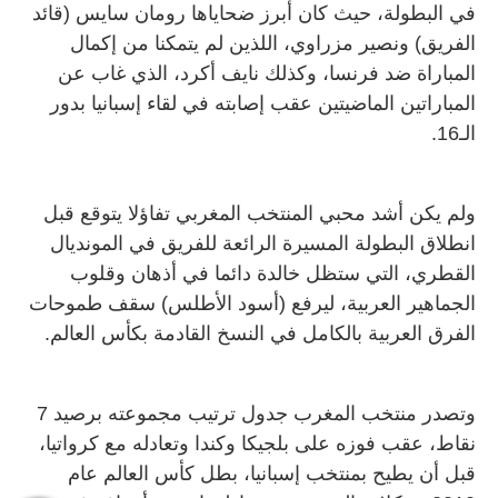
في البطولة، حيث كان أبرز ضحاياها رومان سايس (قائد
الفريق) ونصير مزراوي، اللذين لم يتمكنا من إكمال
المباراة ضد فرنسا، وكذلك نايف أكرد، الذي غاب عن
المباراتين الماضيتين عقب إصابته في لقاء إسبانيا بدور
الـ16.
ولم يكن أشد محبي المنتخب المغربي تفاؤلا يتوقع قبل
انطلاق البطولة المسيرة الرائعة للفريق في المونديال
القطري، التي ستظل خالدة دائما في أذهان وقلوب
الجماهير العربية، ليرفع (أسود الأطلس) سقف طموحات
الفرق العربية بالكامل في النسخ القادمة بكأس العالم.
وتصدر منتخب المغرب جدول ترتيب مجموعته برصيد 7
نقاط، عقب فوزه على بلجيكا وكندا وتعادله مع كرواتيا،
قبل أن يطيح بمنتخب إسبانيا، بطل كأس العالم عام