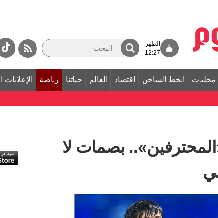
الظهر
12:27
محليات
الخط الساخن
اقتصاد
العالم
حياتنا
رياضة
الإعلانات ا
«المحترفين».. بصمات لا
ئي