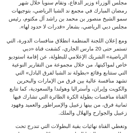
مجلس الوزراء وزير الدفاع، وتقام سنوياً خلال شهر
رمضان المبارك في مجمع ند الشبا الرياضي، بتوجيهات
سمو الشيخ منصور بن محمد بن راشد آل مكتوم، رئيس
مجلس دبي الرياضي، بشعار «قدرات لا حدود لها».
ومع إعلان اللجنة المنظمة انطلاق منافسات الدورة، التي
تستمر حتى 20 مارس الجاري، كشفت قناة «دبي
الرياضية» الشريك الإعلامي للبطولة، عن إقامة استوديو
خاص لمواكبتها، من خلال مجموعة من التقارير النوعية
التي ستتابع وقائع «بطولة ند الشبا لفرق البادل» التي
تشهد منافسة عالية بين فرق من الإمارات والبحرين
والكويت وإيران، وأستراليا وهولندا والسعودية، كما تتابع
القناة منافسات بطولة الكرة الطائرة التي تشارك فيها
ثمانية فرق، من بينها زعبيل والإمبراطور والعميد وفهود
زعبيل والجوارح والهلال والملك.
وتغطي القناة نهائيات بقية البطولات التي تندرج تحت