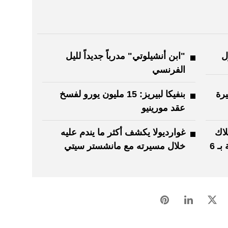
ل
"ابن أنشيلوتي" مدرباً جديداً لليل
الفرنسي
يرة
بنفيكا لبيريز: 15 مليون يورو لفسخ
عقد مورينيو
ون.. ملاك
غوارديولا يكشف أكثر ما يندم عليه
ليفربول يخططون لبيع حصة أقلية بـ 6
خلال مسيرته مع مانشستر سيتي