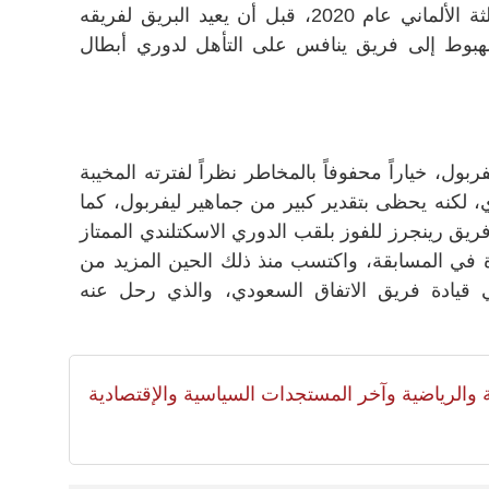
ميونخ للفوز بلقب دوري الدرجة الثالثة الألماني عام 2020، قبل أن يعيد البريق لفريقه
لهبوط إلى فريق ينافس على التأهل لدوري أبطال
بول، خياراً محفوفاً بالمخاطر نظراً لفترته المخيبة
ي، لكنه يحظى بتقدير كبير من جماهير ليفربول، كما
ب البالغ من العمر 46 عاماً فريق رينجرز للفوز بلقب الدوري الاسكتلندي الممتاز
ي مباراة في المسابقة، واكتسب منذ ذلك الحين المزيد من
ي قيادة فريق الاتفاق السعودي، والذي رحل عنه
لية والرياضية وآخر المستجدات السياسية والإقتصادية