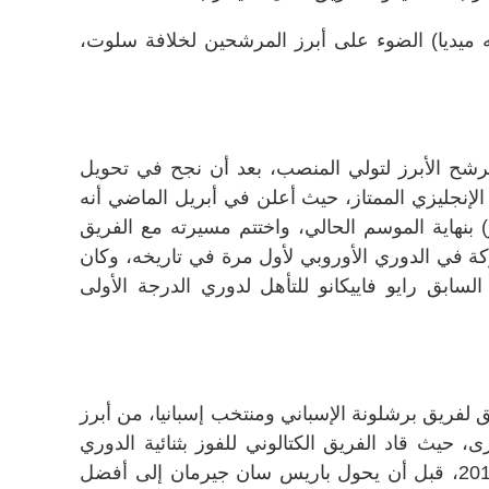
أيه ميديا) الضوء على أبرز المرشحين لخلافة سلوت،
الإسباني (43 عاماً) المرشح الأبرز لتولي المنصب، بعد أن نجح في تحويل
لإنجليزي الممتاز، حيث أعلن في أبريل الماضي أنه
) بنهاية الموسم الحالي، واختتم مسيرته مع الفريق
ة في الدوري الأوروبي لأول مرة في تاريخه، وكان
السابق رايو فاييكانو للتأهل لدوري الدرجة الأولى
المدرب السابق لفريق برشلونة الإسباني ومنتخب إسبانيا، من أبرز
ى، حيث قاد الفريق الكتالوني للفوز بثنائية الدوري
الإسباني ودوري أبطال أوروبا عام 2015، قبل أن يحول باريس سان جيرمان إلى أفضل