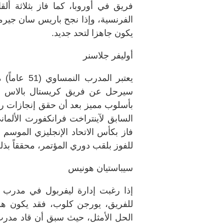
فريق في أوروبا، كما فاز بثلاثة أل
الفرنسية، وإذا نجح باريس سان جيرم
يكون جاهزا لتحد جديد.
أوليفر جلاسنر
يعتبر المدر
سيرحل عن فريق كريستال بالاس في
بأسلوب مميز بعد أن حقق إنجازات ر
السابق لآينتراخت فرانكفورت الألماني
فاز بكأس الاتحاد الإنجليزي الموسم 
للفوز بلقب دوري المؤتمر، محققاً بذلك
سيباستيان هونيس
إذا رغبت إدارة ليفربول في مدرب أ
للفريق، يورجن كلوب، فقد يكون هو