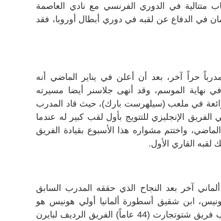
قاب متتالية في الدوري الفرنسي مع نادي العاصمة
ان في الدفاع عن لقبه في دوري أبطال أوروبا، فقد
ب النمساوي (51 عاماً) مدرباً حراً آخر، بعد أن أعلن في يناير الماضي أنه
 نهاية الموسم، وقد أنهى جلاسنر أيضا مسيرته
ائعة في ملعب (سيلهرست بارك)، حيث قاد المدرب
 الفريق الإنجليزي للتتويج بأول لقب كبير له عندما
الماضي، واختتم مشواره هذا الأسبوع بقيادة الفريق
 لقبه القاري الأول.
لماني آخر بعد النجاح الذي حققه المدرب السابق
نيس، ابن شقيق أسطورة ألمانيا أولي هونيس هو
الحل الأمثل، حيث سبق أن قاد مدرب فريق شتوتجارت (44 عاماً) الفريق الرديف لبايرن