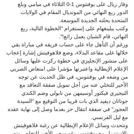
وفاز ريال على يوفنتوس 1-0 الثلاثاء في ميامي وبلغ
الدور ربع النهائي من المونديال المقام في الولايات
المتحدة بحلته الجديدة الموسعة.
وكتب بيلينغهام على إنستغرام "الخطوة التالية، ربع
النهائي، قام الشبان بعمل رائع!".
ورغم أن التأهل جاء على حساب فريقه في مباراة بقي
خلالها على مقاعد البدلاء، وضع فلاهوفيتش إشارة إعجاب
على منشور الإنجليزي في خطوة ركزت عليها وسائل
الإعلام الإيطالية واعتبرتها مؤشرا على امتعاض الصربي
من وضعه في يوفنتوس، في ظل الحديث عن توجه
الأخير للتخلي عنه من أجل تمويل صفقة التعاقد مع
النيجيري فيكتور أوسيمهن من نابولي وضم الكندي
جوناثان ديفيد الذي بات قريبا من التوقيع مع "السيدة
العجوز" في صفقة انتقال حر بعدما وصل إلى نهاية عقده
مع ليل الفرنسي.
وتتحدث وسائل الإعلام الإيطالية عن رغبة فلاهوفيتش
بالاستمرار مع يوفنتوس رغم سعي الأخير للتخلص منه،