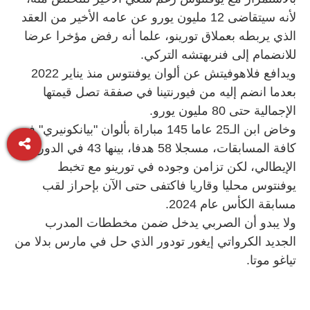
لأنه سيتقاضى 12 مليون يورو عن عامه الأخير من العقد
الذي يربطه بعملاق تورينو، علما أنه رفض مؤخرا عرضا
للانضمام إلى فنربهتشه التركي.
ويدافع فلاهوفيتش عن ألوان يوفنتوس منذ يناير 2022
بعدما انضم إليه من فيورنتينا في صفقة تصل قيمتها
الإجمالية حتى 80 مليون يورو.
وخاض ابن الـ25 عاما 145 مباراة بألوان "بيانكونيري" في
كافة المسابقات، مسجلا 58 هدفا، بينها 43 في الدوري
الإيطالي، لكن تزامن وجوده في تورينو مع تخبط
يوفنتوس محليا وقاريا فاكتفى حتى الآن بإحراز لقب
مسابقة الكأس عام 2024.
ولا يبدو أن الصربي يدخل ضمن مخططات المدرب
الجديد الكرواتي إيغور تودور الذي حل في مارس بدلا من
تياغو موتا.