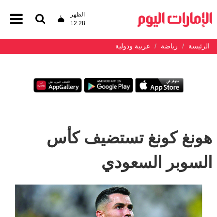
الظهر
12:28
الرئيسة
رياضة
عربية ودولية
هونغ كونغ تستضيف كأس
السوبر السعودي