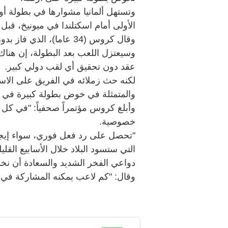
وتستهل ألمانيا مشوارها في بطولة أور
الأولى أمام اسكتلندا في ميونيخ، قب
وقال كروس (34 عاما)، ال
وسيعتزل اللعب بعد البطولة، إن هناك
عقد دون تحقيق أي لقب دولي كبير.
لكنه حث زملائه في الفريق على الاستم
والمتمثلة في خوض بطولة كبيرة في ب
وأبلغ كروس مؤتمراً صحفياً: "في كل 
خصوصية.
"تحصل على رد فعل فوري، سواء إيجابيا
التي ستسود البلاد خلال الأسابيع القلي
دواعي الفخر الشديد والسعادة أن نخ
وقال: "كم لاعب يمكنه المشاركة في