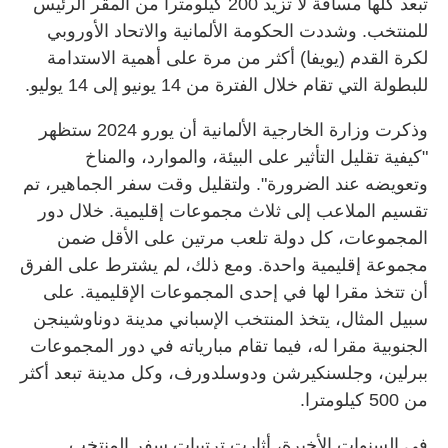
تبعد كلها مسافة لا تزيد 200 كيلومترا من المقر الرئيس
للمنتخب. وشددت الحكومة الألمانية والاتحاد الأوروبي
لكرة القدم (يويفا) أكثر من مرة على أهمية الاستدامة
للبطولة التي تقام خلال الفترة من 14 يونيو إلى 14 يوليو.
وذكرت وزارة الخارجية الألمانية أن يورو 2024 ستظهر
"كيفية تقليل التأثير على البيئة، والموارد، والمناخ
وتعويضه عند الضرورة". ولتقليل وقت سفر الجماهير، تم
تقسيم الملاعب إلى ثلاث مجموعات إقليمية. خلال دور
المجموعات، كل دولة تلعب مرتين على الأقل ضمن
مجموعة إقليمية واحدة. ومع ذلك، لم يشترط على الفرق
أن تتخذ مقرا لها في إحدى المجموعات الإقليمية. على
سبيل المثال، يتخذ المنتخب الإسباني مدينة دوناوشينجن
الجنوبية مقرا له، فيما تقام مبارياته في دور المجموعات
ببرلين، وجلسنكيرشن ودوسلدورف، وكل مدينة تبعد أكثر
من 500 كيلومترا.
في السنوات الأخيرة، أثارت ترتيبات سفر المنتخب