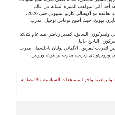
(42 عاما) الذي يعد أحد أكثر المواهب المثيرة الشابة في عالم
التدريب، بتدريب ريال مدريد، الذي مدد تعاقده مع الإيطالي كارلو أنشيوتي حتى 2026،
 بايرن ميونخ، حيث أصبح توماس توخيل، مدرب
ويعمل رولفس، لاعب المنتخب الالماني وليفركوزن السابق، كمدير رياضي منذ عام 2022
ركوزن الناجح حاليا.
ين لتدريب ليفربول الألماني يوليان ناجلسمان مدرب
لي وروبرتو دي زيربي، مدرب برايتون، وروبين
لية والرياضية وآخر المستجدات السياسية والإقتصادية