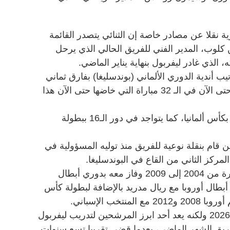
ية نقلا عن مصادر خاصة إن الثنائي يتصدر القائمة
كلوب، المدير الفني للفريق الحالي الذي يرحل
 الذي غادر ليفربول بنهاية يناير الماضي.
 أندية الدوري الألماني (بوندسليغا) بفارق ثماني
نقاط عن أقرب ملاحقيه، ولم يخسر حتى الآن في الـ 32 مباراة التي خاضها حتى الآن هذا
ويتواجد الفريق في الدور قبل النهائي بكأس ألمانيا، كما يتواجد في دور الـ16 ببطولة
 قام بنقلة نوعية للفريق منذ توليه المسؤولية في
ولعب ألونسو لفريق ليفربول في الفترة من 2004 إلى 2009 وفاز معه بدوري أبطال
أيضا بدوري أبطال أوروبا مع ريال مدريد بالإضافة لبطولة كأس
ويمتد عقد ألونسو مع ليفركوزن حتى 2026 ولكنه يعد أحد ابرز المرشحين لتدريب ليفربول
ريق الشهر الماضي، بعدما قضى تقريبا تسع سنوات.