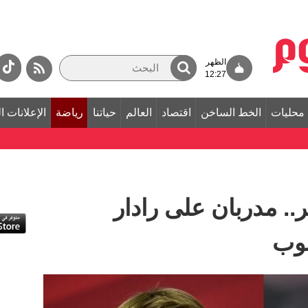
الظهر
12:27
محليات
الخط الساخن
اقتصاد
العالم
حياتنا
رياضة
الإعلانات ا
.. مدربان على رادار
لوب