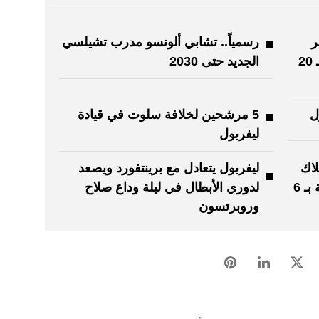
ر
رسمياً.. تشابي ألونسو مدرب تشيلسي
ليفربول عن أرسنال "المتصدر" بـ 20
الجديد حتى 2030
ل
5 مرشحين لخلافة سلوت في قيادة
ليفربول
ون.. ملاك
ليفربول يتعادل مع برينتفورد ويصعد
ليفربول يخططون لبيع حصة أقلية بـ 6
لدوري الأبطال في ليلة وداع صلاح
وروبرتسون