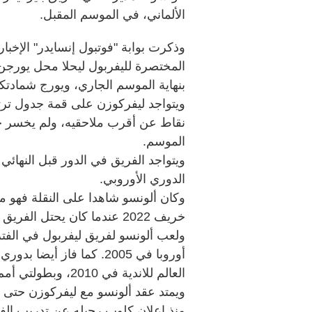
الألماني، في الموسم المقبل.
وذكرت بوابة "فوتبول إنسايدر" الإخبار
المختصرة لليفربول ليحلا محل يورجن 
بنهاية الموسم الجاري، ويورج شمادتكه،
ويتواجد ليفركوزن على قمة جدول ترتيب
الموسم.
الدوري الأوروبي.
وكان ألونسو شاهدا على النقلة فهو من
خريف 2022 عندما كان يحتل الفريق المركز الثاني من القاع في البوندسليغا.
أوروبا في 2005. كما فاز 
العالم للاندية في 2010، وبطولتي أمم أوروبا 2008 و2012 مع المنتخب الإسباني.
منذ إعلان كلوب رحيله عن تدريب الف