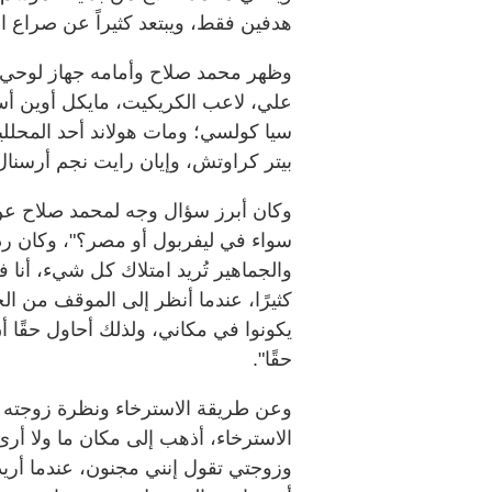
هدفين فقط، ويبتعد كثيراً عن صراع ال
علي، لاعب الكريكيت، مايكل أوين أس
سيا كولسي؛ ومات هولاند أحد المحللين
بيتر كراوتش، وإيان رايت نجم أرسنال
وكان أبرز سؤال وجه لمحمد صلاح عن،
سواء في ليفربول أو مصر؟"، وكان رد م
والجماهير تُريد امتلاك كل شيء، أنا 
كثيرًا، عندما أنظر إلى الموقف من ال
يكونوا في مكاني، ولذلك أحاول حقًا 
حقًا".
وعن طريقة الاسترخاء ونظرة زوجته له:
الاسترخاء، أذهب إلى مكان ما ولا أ
وزوجتي تقول إنني مجنون، عندما أريد