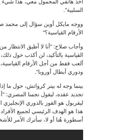
أخذ هاتفي المحمول معي، هذا شيء يج
السلبية".
ووجه مايكل أوين سؤال إلى محمد صلا
الأرقام القياسية؟"
وأجاب صلاح: "أنا لا أطيق الانتظار م
القياسية بالتأكيد، لن أكذب حول ذلك، 
ألعب فقط من أجل الأرقام القياسية، ف
ودوري أبطال أوروبا".
بينما وجه له بيتر كرواتش، حول ما إذ
تجديد عقده، ليقول نجمنا المصري: "أع
ليفربول هو الفوز بالدوري الإنجليزي 
هذا هو الهدف الرئيسي لجميع الأفراد هُن
أسطورة هُنا أو لا، سأترك الأمر للأش