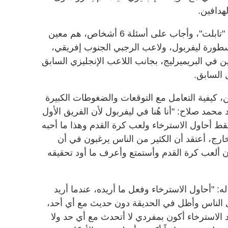
هدافين.
وظهر محمد صلاح وأمامه جهاز لوحي "تابلت"، وأجاب على أسئلة 6 أشخاص، هم معين
طورة ليفربول، ولاعب الرجبي الجنوب إفريقي،
 في البريميرليج، بجانب اللاعب الإنجليزي السابق
 السابق.
 كيفية التعامل مع التوقعات والضغوطات الكبيرة
حمد صلاح: "أنا هُنا في ليفربول لأن الفريق الأول
فقط أحاول الاسترخاء ولعب كرة القدم وهذا ما أحبه
خارج، أعتقد أن الكثير من الناس يرغبون في أن
أن ألعب كرة القدم وأستمتع وأعرف ما أود تحقيقه
 "أحاول الاسترخاء وفعل ما أريده، عندما أريد
رى الناس وأظل في الحديقة دون حديث مع أي أحد،
 الاسترخاء أكون بمفردي لا أتحدث مع أي حد ولا