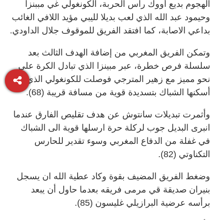
الهجوم بديع أووك راس الحربة، الكونغولي غي مببنزا
وحيمود عبد الله الذي لعب بديلا لليبي مؤيد اللافي الغائب
بداعي الاصابة، كما افتقد الفريق للموقوف جلال الداودي.
وتمكن الفريق المغربي من إضافة الهدف الثالث بعد
سلسلة فرص خطرة، عبر مبينزا الذي تبادل الكرة على
نحو مميز مع زهير المترجي فوصلت للكونغولي الذي
أسكنها الشباك بتسديدة قوية من مسافة قريبة (68).
وأثمرت تبديلات سانتوش عن هدف تقليص الفارق عندما
انبرى البديل جوب لركلة حرة ارسلها قوية الى الشباك
في غفلة من الدفاع المغربي وسوء تقدير للحارس
التكناوتي (82).
وضغط الفريق المضيف بقوة وكاد عطية الله ان يسجل
بنيران صديقة قي مرمى فريقه بعدما حاول أن يبعد
برأسه عرضية البرازيلي غليسون (85).