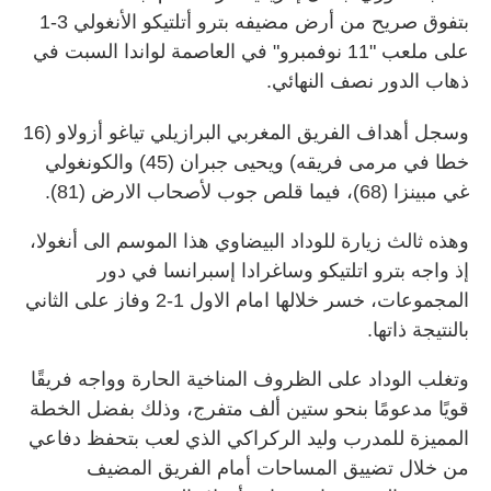
بتفوق صريح من أرض مضيفه بترو أتلتيكو الأنغولي 3-1
على ملعب "11 نوفمبرو" في العاصمة لواندا السبت في
ذهاب الدور نصف النهائي.
وسجل أهداف الفريق المغربي البرازيلي تياغو أزولاو (16
خطا في مرمى فريقه) ويحيى جبران (45) والكونغولي
غي مبينزا (68)، فيما قلص جوب لأصحاب الارض (81).
وهذه ثالث زيارة للوداد البيضاوي هذا الموسم الى أنغولا،
إذ واجه بترو اتلتيكو وساغرادا إسبرانسا في دور
المجموعات، خسر خلالها امام الاول 1-2 وفاز على الثاني
بالنتيجة ذاتها.
وتغلب الوداد على الظروف المناخية الحارة وواجه فريقًا
قويًا مدعومًا بنحو ستين ألف متفرج، وذلك بفضل الخطة
المميزة للمدرب وليد الركراكي الذي لعب بتحفظ دفاعي
من خلال تضييق المساحات أمام الفريق المضيف