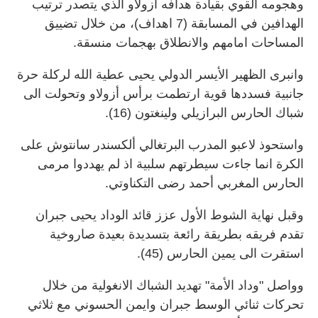
وهجومه القوي بقيادة هدافه أزولاو الذي يتصدر ترتيب
الهدافين في المسابقة (7 اهداف)، من خلال تضييق
المساحات امامهم والانطلاق بهجمات منسقة.
وانبرى الظهير الأيسر الدولي يحيى عطية الله لركلة حرة
جانبية فسددها قوية ارتطمت برأس أزولاو وتحولت الى
شباك الحارس البرازيلي ولينغتون (16).
واستحوذ لاعبو المدرب البرتغالي ألكسندر سانتوش على
الكرة انما جاءت سيطرتهم سلبية اذ لم يهددوا مرمى
الحارس المغربي أحمد رضى التكناوتي.
وقبل نهاية الشوط الأول عزز قائد الوداد يحيى جبران
تقدم فريقه بطريقة رائعة بتسديدة بعيدة صاروخية
استقرت الى يمين الحارس (45).
وواصل "وداد الأمة" تهديد الشباك الانغولية من خلال
تحركات ثنائي الوسط جبران وايمن الحسوني مع ثلاثي