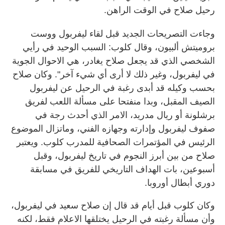
رحيل صلاح في الوقت الراهن.
وجاءت التصريحات الجديد قبل لقاء ليفربول ووست
بروميتش ألبيون، وقال كلوب: السبب الوحيد في رأيي
الشخصي الذي قد يجعل صلاح يغادر، هي الاحوال الجوية
في ليفربول، وغير ذلك لا أرى أي شيء آخر". وكان صلاح
بحسب وكيله قد أبدى رغبة في الرحيل عن ليفربول
الصيف المقبل، وبدا منفتحا على مسألة اللعب لفريق
برشلونة أو ريال مدريد، الامر الذي أحدث رجة في
صفوف ليفربول وإدارته وجهازه الفني، وماتزال الموضوع
الرئيس في المؤتمرات الصحافية للمدرب كلوب. ويعتبر
صلاح من بين أبرز النجوم في تاريخ ليفربول، وقبل
أسبوعين، بات الهداف التاريخي للفريق في مسابقة
دوري أبطال أوروبا.
وكان كلوب قبل أيام قد قال إن صلاح سعيد في ليفربول،
وأن مسألة رغبته في الرحيل يختلقها الاعلام فقط، لكنه