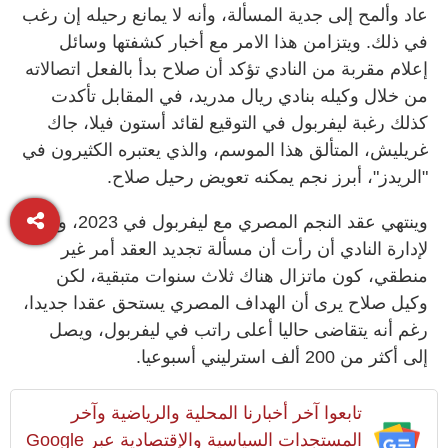
عاد وألمح إلى جدية المسألة، وأنه لا يمانع رحيله إن رغب
في ذلك. ويتزامن هذا الامر مع أخبار كشفتها وسائل
إعلام مقربة من النادي تؤكد أن صلاح بدأ بالفعل اتصالاته
من خلال وكيله بنادي ريال مدريد، في المقابل تأكدت
كذلك رغبة ليفربول في التوقيع لقائد أستون فيلا، جاك
غريليش، المتألق هذا الموسم، والذي يعتبره الكثيرون في
"الريدز"، أبرز نجم يمكنه تعويض رحيل صلاح.
وينتهي عقد النجم المصري مع ليفربول في 2023، وسبق
لإدارة النادي أن رأت أن مسألة تجديد العقد أمر غير
منطقي، كون ماتزال هناك ثلاث سنوات متبقية، لكن
وكيل صلاح يرى أن الهداف المصري يستحق عقدا جديدا،
رغم أنه يتقاضى حاليا أعلى راتب في ليفربول، ويصل
إلى أكثر من 200 ألف استرليني أسبوعيا.
تابعوا آخر أخبارنا المحلية والرياضية وآخر
المستجدات السياسية والإقتصادية عبر Google