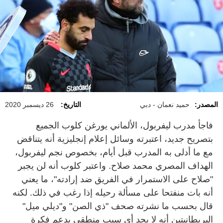
المصدر:
حميد نعمان - دبي
التاريخ:
26 ديسمبر 2020
فاجأ مدرب ليفربول، الألماني يورغن كلوب الجميع
بتصريح جديد، اعتبرته وسائل إعلام إنجليزية أنه يتناقض
مع ما أدلى به المدرب قبل أيام، بخصوص نجم ليفربول،
الهداف المصري محمد صلاح. واعتبر كلوب أنه لن يجبر
"صلاح على الاستمرار في الفريق ضد إرادته"، ما يعني
أنه بات منفتحا على مسألة رحيله إذا رغب في ذلك. لكنه
قال بحسب ما نشرته صحف "ذي الصن" و"ديلي ميل"
البريطانيتين أنه لا يجد أي سبب منطقي يدعم فكرة