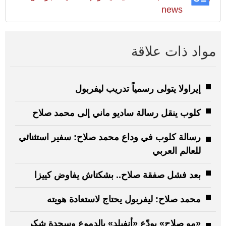
news
مواد ذات علاقة
إيراولا يتولى رسمياً تدريب ليفربول
كلوب ينقل رسالة ساديو ماني إلى محمد صلاح
رسالة كلوب في وداع محمد صلاح: سفير استثنائي
للعالم العربي
بعد فشل صفقة صلاح.. بشكتاش يفاوض كييزا
محمد صلاح: ليفربول يحتاج لاستعادة هويته
«مو صلاح» يودّع «أنفيلد» بالدموع وسجدة شكر