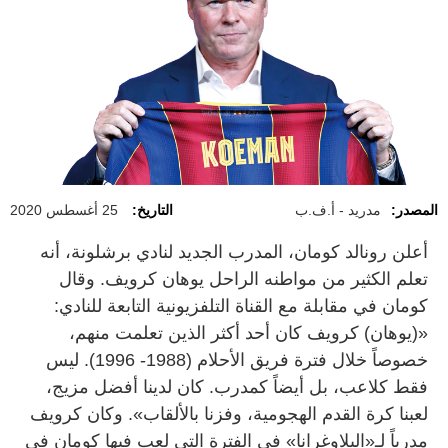
المصدر:
مدريد - أ.ف.ب
التاريخ:
25 أغسطس 2020
أعلن رونالد كومان، المدرب الجديد لنادي برشلونة، أنه
تعلم الكثير من مواطنه الراحل يوهان كرويف. وقال
كومان في مقابلة مع القناة التلفزيونية التابعة للنادي:
«(يوهان) كرويف كان أحد أكثر الذين تعلمت منهم،
خصوصاً خلال فترة فريق الأحلام (1988- 1996). ليس
فقط كلاعب، بل أيضاً كمدرب. كان لدينا أفضل مزيج،
لعبنا كرة القدم الهجومية، وفزنا بالألقاب». وكان كرويف
مدرباً لـ«البلاوغرانا» في الفترة التي لعب فيها كومان في