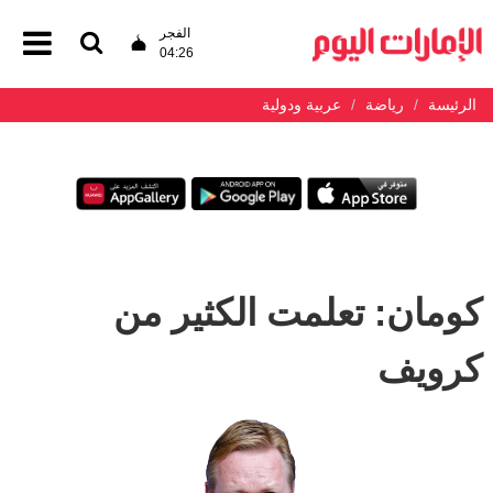
الفجر
04:26
الرئيسة
رياضة
عربية ودولية
كومان: تعلمت الكثير من
كرويف