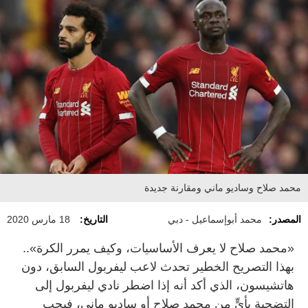
محمد صلاح وساديو ماني ومقارنة جديدة
المصدر:
محمد أبوإسماعيل - دبي
التاريخ:
18 مارس 2020
«محمد صلاح لا يعرف الأساسيات، وكيف يمرر الكرة»..
بهذا التصريح الخطير تحدث لاعب ليفربول السابق، دون
هاتشيسون، الذي أكد أنه إذا اضطر نادي ليفربول إلى
التضحية بأيٍّ من محمد صلاح أو ساديو ماني، فيجب