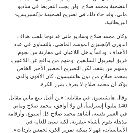
التضحية بمحمد صلاح، ولن يجب التفريط في ساديو
ماني، وقد جاء ذلك في تصريح لصحيفة «إكسبريس»
البريطانية
.
وكان محمد صلاح وساديو ماني قد توجا بلقب هداف
الدوري الإنجليزي الموسم الماضي، بالتساوي في عدد
الأهداف، ودائماً يدخل اللاعبان في مقارنة من نجوم
فريق ليفربول السابقين، ومنهم من يدافع عن اللاعبين،
ومنهم من ينتقد، لكن التصريح الخطير الأخير الخاص
بمحمد صلاح من دون هاتشيسون، كان الأقوى والذي
يؤكد أن محمد صلاح لا يعرف يمرر الكرة
.
وقال هاتشيسون في مقابلته: «لن أقبل ببيع ماني مقابل
140 مليوناً إسترلينياً، لن ولا أوافق، محمد صلاح وماني
في العمر نفسه، أشاهد محمد صلاح كل أسبوع، وأرقامه
مذهلة يقوم بأشياء عبقرية، لكنه سيئ للغاية في
الأساسيات، فهو لا يمكنه تمرير الكرة لخمس ياردات».