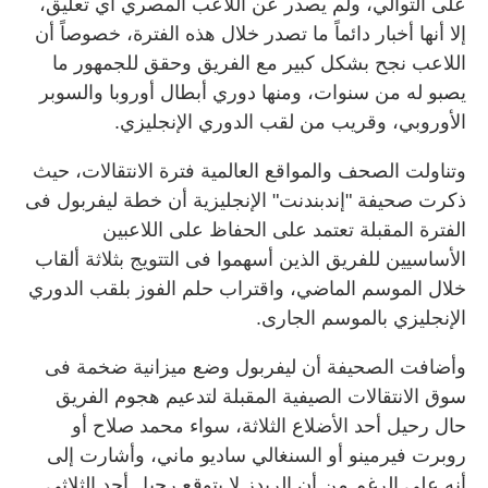
على التوالي، ولم يصدر عن اللاعب المصري أي تعليق،
إلا أنها أخبار دائماً ما تصدر خلال هذه الفترة، خصوصاً أن
اللاعب نجح بشكل كبير مع الفريق وحقق للجمهور ما
يصبو له من سنوات، ومنها دوري أبطال أوروبا والسوبر
الأوروبي، وقريب من لقب الدوري الإنجليزي.
وتناولت الصحف والمواقع العالمية فترة الانتقالات، حيث
ذكرت صحيفة "إندبندنت" الإنجليزية أن خطة ليفربول فى
الفترة المقبلة تعتمد على الحفاظ على اللاعبين
الأساسيين للفريق الذين أسهموا فى التتويج بثلاثة ألقاب
خلال الموسم الماضي، واقتراب حلم الفوز بلقب الدوري
الإنجليزي بالموسم الجارى.
وأضافت الصحيفة أن ليفربول وضع ميزانية ضخمة فى
سوق الانتقالات الصيفية المقبلة لتدعيم هجوم الفريق
حال رحيل أحد الأضلاع الثلاثة، سواء محمد صلاح أو
روبرت فيرمينو أو السنغالي ساديو ماني، وأشارت إلى
أنه على الرغم من أن الريدز لا يتوقع رحيل أحد الثلاثي