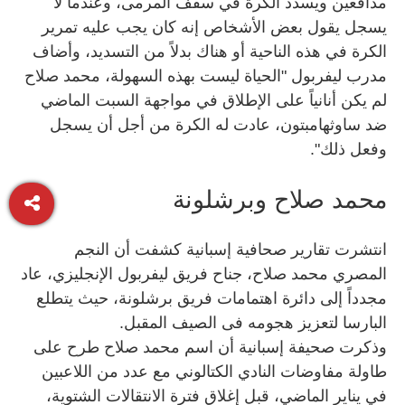
مدافعين ويسدد الكرة في سقف المرمى، وعندما لا
يسجل يقول بعض الأشخاص إنه كان يجب عليه تمرير
الكرة في هذه الناحية أو هناك بدلاً من التسديد، وأضاف
مدرب ليفربول "الحياة ليست بهذه السهولة، محمد صلاح
لم يكن أنانياً على الإطلاق في مواجهة السبت الماضي
ضد ساوثهامبتون، عادت له الكرة من أجل أن يسجل
وفعل ذلك".
محمد صلاح وبرشلونة
انتشرت تقارير صحافية إسبانية كشفت أن النجم
المصري محمد صلاح، جناح فريق ليفربول الإنجليزي، عاد
مجدداً إلى دائرة اهتمامات فريق برشلونة، حيث يتطلع
البارسا لتعزيز هجومه فى الصيف المقبل.
وذكرت صحيفة إسبانية أن اسم محمد صلاح طرح على
طاولة مفاوضات النادي الكتالوني مع عدد من اللاعبين
في يناير الماضي، قبل إغلاق فترة الانتقالات الشتوية،