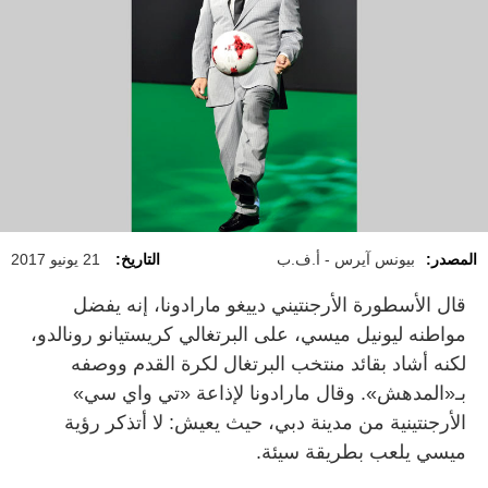
المصدر:
بيونس آيرس - أ.ف.ب
التاريخ:
21 يونيو 2017
قال الأسطورة الأرجنتيني دييغو مارادونا، إنه يفضل
مواطنه ليونيل ميسي، على البرتغالي كريستيانو رونالدو،
لكنه أشاد بقائد منتخب البرتغال لكرة القدم ووصفه
بـ«المدهش». وقال مارادونا لإذاعة «تي واي سي»
الأرجنتينية من مدينة دبي، حيث يعيش: لا أتذكر رؤية
ميسي يلعب بطريقة سيئة.