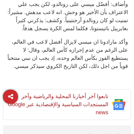
وأضاف: أفضّل ميسي على رونالدو، لكن يجب علي
الاعتراف بأن الأخير هو وحش. انه لاعب مدهش. مشيراً:
تمنيت لو كان رونالدو أرجنتينياً. وكشف: يذكرني كثيراً
بغابرييل باتيستوتا، فكلما لمس الكرة يسجل هدفاً.
وأكد مارادونا ان ميسي لايزال أفضل لاعب في العالم،
على الرغم من عدم إحرازه كأس العالم، وقال: لا
يستطيع الفوز بكأس العالم وحده، إذ يجب ان نبني منتخباً
قوياً من اجل ذلك، لكن التاريخ الكروي سيذكر ميسي.
تابعوا آخر أخبارنا المحلية والرياضية وآخر
المستجدات السياسية والإقتصادية عبر Google
news