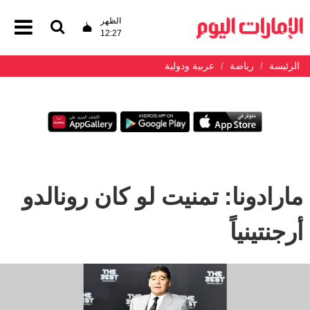
الظهر
12:27
الرئيسة
رياضة
عربية ودولية
مارادونا: تمنيت لو كان رونالدو
أرجنتينياً