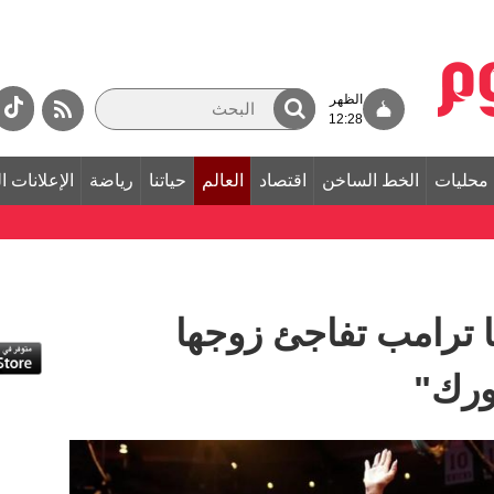
الظهر
12:28
محليات
الخط الساخن
اقتصاد
العالم
حياتنا
رياضة
الإعلانات ا
انيا ترامب تفاجئ زوجها
ورك"