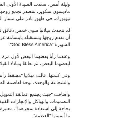
وليلة أمس، صعدت السيدة الأولى الس
ماديسون سكوير، لتتصدر تجمع زوجها 
نيويورك، في ظهور نادر على مسار الحم
لم تتحدث ميلانيا سوى خمس دقائق في 
أن تقدم زوجها وتستقبله بابتسامة عر
الشهيرة "God Bless America".
وعندما رأيا بعضهما البعض لأول مرة 
لبعضهما البعض، ثم تعانقا وتبادلا القب
وفي كلمتها، قالت ميلانيا "مسقط رأسن
والشجاعة والوحدة، لوحة لعاصمة الصنا
وأضافت "حيث يجتمع عمالقة التمويل 
التصميمات والهياكل والإنجازات الفني
بحاجة إلى استعادة سحرهما"، معتبرة أ
ما أسمتها "العظمة".