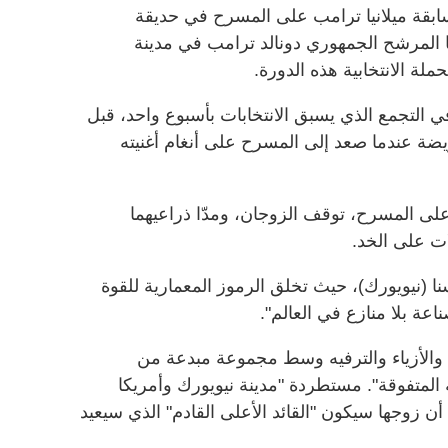
ابقة ميلانيا ترامب على المسرح في حديقة
المرشح الجمهوري دونالد ترامب في مدينة
لة الانتخابية هذه الدورة.
التجمع الذي يسبق الانتخابات بأسبوع واحد، قبل
يضة عندما صعد إلى المسرح على أنغام أغنيته
على المسرح، توقف الزوجان، ومدّا ذراعيهما
لات على الخد.
ا (نيويورك)، حيث تخلق الرموز المعمارية للقوة
عة بلا منازع في العالم".
والأزياء والترفيه وسط مجموعة مبدعة من
ة المتفوقة". مستطردة "مدينة نيويورك وأمريكا
ن زوجها سيكون "القائد الأعلى القادم" الذي سيعيد