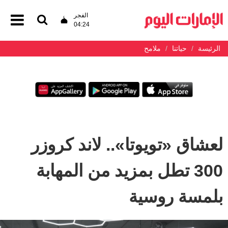
الفجر
04:24
الرئيسة
حياتنا
ملامح
لعشاق «تويوتا».. لاند كروزر
300 تطل بمزيد من المهابة
بلمسة روسية