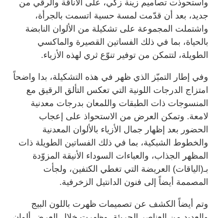
واستحوذت تصاميم زينة زكي، على الأناقة والرقي من
جديد، بعد أن قدّمت لمسة حسية اتسمت بالجرأة،
واشتملت المجموعة على تشكيلة من الألوان النابضة
بالحياة، بما في ذلك الفساتين القصيرة والماكسي
الطويلة، لتتمكن من توفير تنوّع ثري لهذه الأزياء.
وفي إطار التميّز الذي ظهر في هذه التشكيلة، بدا واضحاً
امتزاج الدرجات اللونية التي تعكس التألق الرقيق مع
المنسوجات ذات الطبقات واللمعان بدرجات معدنية
لامعة. وتمكن العرض من الاستحواذ على إعجاب
الحضور بعد إظهار جمال الأزياء بالألوان المعدنية
والخطوط الشبكية، بما في ذلك الفساتين الطويلة ذات
المظهر الجذاب، والعباءات السوداء الأنيقة المزوّدة
بـ(الياقات) العريضة التي تغطي الكتفين، ولجأت
المصممة أيضاً إلى فنون الدانتيل الزخرفية.
وتم أيضاً الكشف عن تصميمات ظهرت باللون البيج
والعديد من العناصر الجريئة. وظهرت خلال العرض ألوان