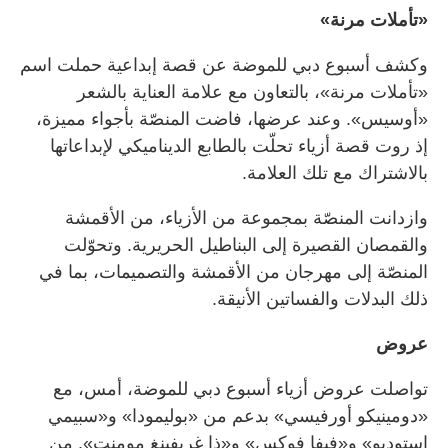
«تأملات مرنة»
وكشف أسبوع دبي للموضة عن قصة إبداعية حملت اسم
«تأملات مرنة»، بالتعاون مع علامة العناية بالشعر
«أوسيس». وعند عرضها، فاضت المنصّة بأجواء مميزة،
إذ روت قصة أزياء تحلّت بالطابع الديناميكي لإبداعاتها
بالاشتراك مع تلك العلامة.
وازدانت المنصّة بمجموعة من الأزياء، من الأقمشة
والقمصان القصيرة إلى البناطيل الحريرية. وتحوّلت
المنصّة إلى مهرجان من الأقمشة والتصميمات، بما في
ذلك البدلات والفساتين الأنيقة.
عروض
تواصلت عروض أزياء أسبوع دبي للموضة، أمس، مع
«دومينيكو أورفيسي» بدعم من «بوليمودا» و«سبيمي
إستوديو» و«فيفا فوكس» و«ذا غريفينغ مومنت». من