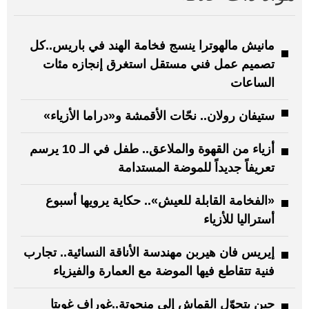
مانيش مالهوترا ينسج فخامة الهند في باريس..كل
تصميم عمل فني مستقل استغرق إنجازه مئات
الساعات
ستيفان رولان.. نحّات الأقمشة و«دراما الأزياء»
أزياء من القهوة والملاعق.. طفل في الـ 10 يرسم
تعريفاً جديداً للموضة المستدامة
«الفخامة القابلة للعيش».. حكاية يرويها أسبوع
أستراليا للأزياء
إيريس فان هيربن مهندسة الأناقة النسائية.. تجارب
فنية تتقاطع فيها الموضة مع العمارة والفيزياء
حين يتحوّل القماش إلى منحوتة..غوراف غوبتا