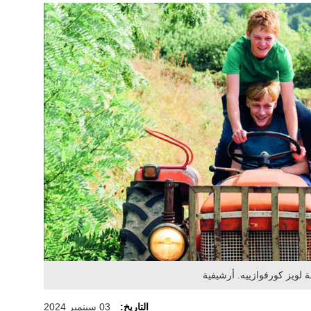
 لويز كورفوازييه. أرشيفية
التاريخ:
03 سبتمبر 2024