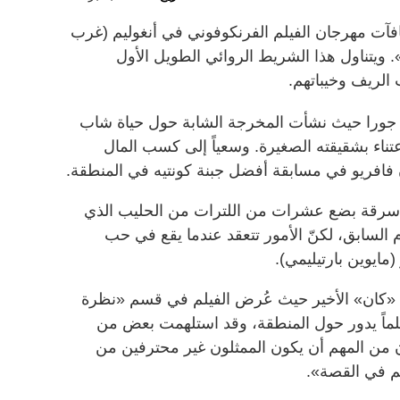
 Vingt Dieux بأبرز مكافآت مهرجان الفيلم الفرنكوفوني في أنغوليم (غرب
. ويتناول هذا الشريط الروائي الطويل الأول
الريف وخيباتهم.
ة جورا حيث نشأت المخرجة الشابة حول حياة شاب
عتناء بشقيقته الصغيرة. وسعياً إلى كسب المال
 فافريو في مسابقة أفضل جبنة كونتيه في المنطقة.
رقة بضع عشرات من اللترات من الحليب الذي
ام السابق، لكنّ الأمور تتعقد عندما يقع في حب
(مايوين بارتيليمي).
 «كان» الأخير حيث عُرض الفيلم في قسم «نظرة
لماً يدور حول المنطقة، وقد استلهمت بعض من
 من المهم أن يكون الممثلون غير محترفين من
م في القصة».