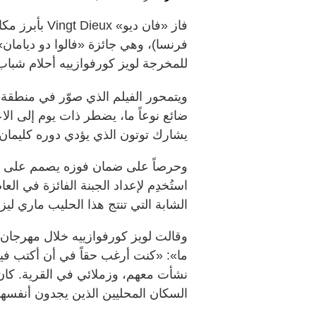
فاز «فان ديو»
فرنسا)، وهي جائزة «فالوا دو ديامان»
للمخرجة لويز كورفوازييه أحلام شباب 
ويتمحور الفيلم الذي صوّر في منطق
ضائع نوعاً ما، يضطر ذات يوم إلى الا
يشارك توتون الذي يؤدي دوره كليمان
وحرصاً على ضمان فوزه يصمم على س
استُخدِم لإعداد الجبنة الفائزة في الع
الشابة التي تنتج هذا الحليب ماري ليز 
وقالت لويز كورفوازييه خلال مهرجان
ما»: «كنت أرغب حقاً في أن أكتب في
نشأت معهم، وزملائي في القرية. كان
السكان المحليين الذين يجدون أنفسه