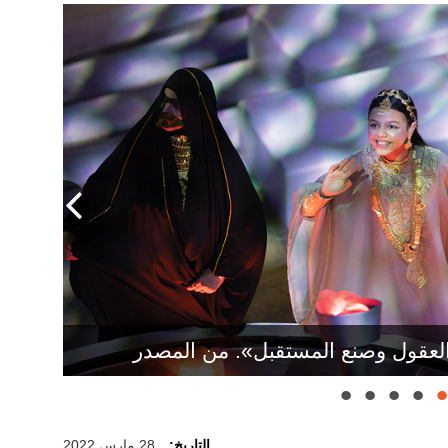
عقول وصنع المستقبل». من المصدر
 لوحة فنية وقصة إماراتية بطابع عالمي».
التاريخ:
28 مارس 2022