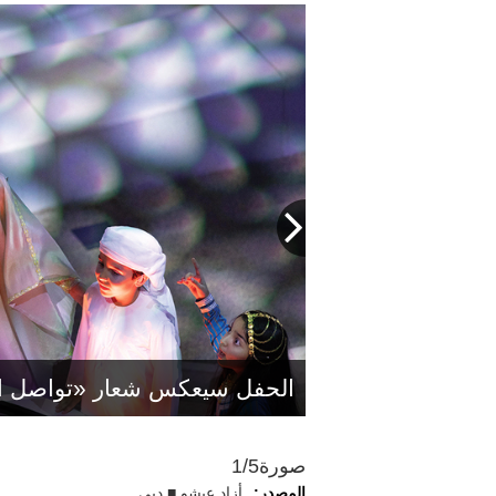
الحفل سيعكس شعار «تواصل ال
آمنة بالهول: «حفل الختام سيكون
صورة
1/5
المصدر:
أزاد عيشو ■ دبي