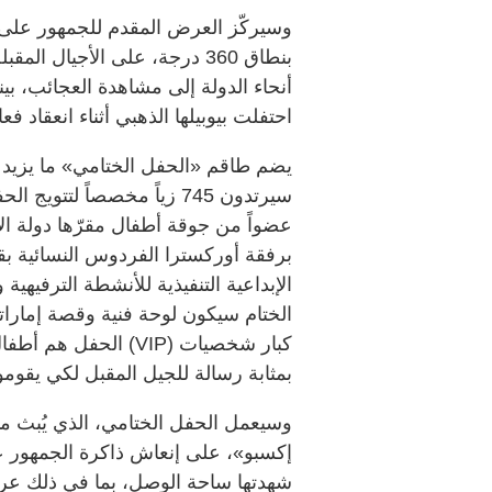
وسيركّز العرض المقدم للجمهور على
بنطاق 360 درجة، على الأجيال
احتفلت بيوبيلها الذهبي أثناء انعقاد فعاليات «
عضواً من جوقة أطفال مقرّها دولة ال
برفقة أوركسترا الفردوس النسائية بقي
الإبداعية التنفيذية للأنشطة الترفيهي
الختام سيكون لوحة فنية وقصة إماراتي
كبار شخصيات (VIP) ال
بمثابة رسالة للجيل المقبل لكي يقوموا
وسيعمل الحفل الختامي، الذي يُبث م
إكسبو»، على إنعاش ذاكرة الجمهور 
شهدتها ساحة الوصل، بما في ذلك ع