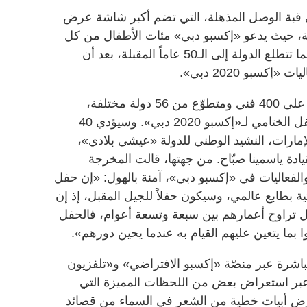
 قبة الوصل المذهلة، التي تضم أكبر شاشة عرض
 المقبلة، حيث يدعو «إكسبو دبي» مئات الأطفال من كل
أنحاء الدولة إلى مشاهدة العجائب، بينما تتطلع الدولة إلى الـ50 عاماً المقبلة، بعد أن
إكسبو 2020 دبي».
يضم طاقم «الحفل الختامي» ما يزيد على 400 فني ومتطوّع من 56 دولة مختلفة،
سيرتدون 745 زياً مخصصاً لتتويج الحفل الختامي لـ«إكسبو 2020 دبي». وسيؤدي 40
إمارات، النشيد الوطني للدولة «عيشي بلادي»،
ادة ياسمينا صبّاح. من جهتها، قالت المخرجة
ة والفعاليات في «إكسبو دبي»، آمنة بالهول: «إن حفل
ة بطابع عالمي، وسيكون حفلاً للجيل المقبل، إذ إن
حفل هم أطفال تراوح أعمارهم بين سبعة وتسعة أعوام، فالحفل
 بما يتعين عليهم القيام به عندما يحين دورهم».
باشرة عبر منصّة «إكسبو الافتراضي» و«تلفزيون
عبر استعراض بعض من اللحظات المميزة التي
رض أبيات خطية من الشعر في السماء من قصائد