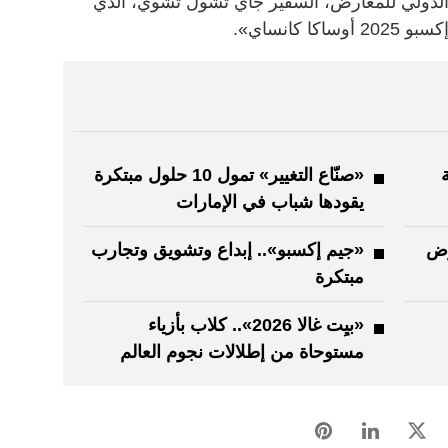
الدولي للمعارض، السفير جاي تشول تشوي، الذي
كانساي».
«صنّاع التغيير» تمول 10 حلول مبتكرة
يقودها شباب في الإمارات
وض
«جيم إكسبو».. إبداع وتشويق وتجارب
مبتكرة
«بيِت غالا 2026».. كلاب بأزياء
مستوحاة من إطلالات نجوم العالم