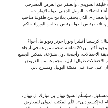
نت خليفة السويدي، والصقر من العرض المسرحي
ناء احتفالات اليوبيل الذهبي لدولة الإمارات،
الحصان»، الذي يحتفي بملامح من طفولة صاحب
م، نائب رئيس الدولة رئيس مجلس الوزراء حاكم
: كرستينا أغيليرا ونورا جونز ويويو ما، أجواءً
ساحرة على المكان المُبهر، فضلاً عن وجود أكثر من 20 شاشة ضخمة موزعة في أرجاء
قة الاحتفالات، وأجنحة دول متنوّعة، لتمكين الجميع
 الاحتفالات طوال الليل، بمجموعة من العروض
نان على حدة على منصّة اليوبيل ومسرح دبي
و 2020 دبي» إلى المستقبل، سيُسلّم الشيخ نهيان بن مبارك آل نهيان،
م لـ«إكسبو دبي»، عَلَم المكتب الدولي للمعارض