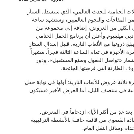
» أن الاحتفالات الختامية للحدث العالمي، الذي سيسدل الستار
 من المفاجآت والنجوم العالميين، وستشهد ساحة
ي الكثير من العروض، إضافة إلى مجموعة من
بي ميلينيوم.وأعلن أن برنامج الحفل الختامي
غ ذروتها مع الألعاب النارية، قبيل إسدال الستار
ة الأخيرة في تمام الساعة الثالثة فجراً، مشيراً
شعار «تواصل العقول وصنع المستقبل»، ودور
 الطارئة التي فرضتها الجائحة.
 ثلاثة عروض للألعاب النارية: أولها في نهاية حفل
لثانية في منتصف الليل، أما العرض الأخير فسيكون
عد غدٍ من أكثر الأيام ازدحاماً في المعرض،
ادة القصوى من قائمة حافلة بالأنشطة الترفيهية
دام وسائل النقل العام.