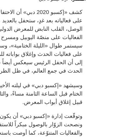
كشف «إكسبو 2020 دبي
على فعالياته بعد غدٍ، ستحفل بالعديد
الوصل، القلب النابض للمعرض الدول
الفعاليات على منصّة اليوبيل ومسرح د
سيستمر طوال «الليلة الختامية»، وسيبل
على فعاليات الحدث وإغلاق بواباته للمر
إلى أن الحفل الرئيس سيعكس أيضاً 
الحدث في جمع العالم، في ظل الظروف
وسيشهد «إكسبو دبي» في ليلته الأخيرة
الختام قبل الساعة الثامنة مساءً، وا
قبيل إغلاق أبواب المعرض.
وتوقّعت إدارة «إكسبو دبي» أن يكون ب
ونصحت الزوّار بالوصول مبكراً للاستف
والفعاليات المتنوّعة، كما أوصت باستخ