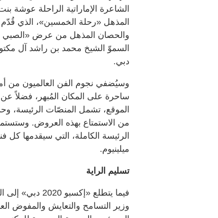
الشاعرة الإماراتية الراحلة عوشة ب
المذهل «رحلة الخمسين»، الذي قُدّم أث
والحصان المذهل من عرض «الصبي و
السموّ الشيخ محمد بن راشد آل مكتو
دبي.
وسيُضفي نجوم الفن العالميون من أمثال
الموقع، تشمل المنصّات الرئيسة، وحدي
من الاستمتاع بهذه العروض. وستستمر
الرئيسة الكاملة، التي سيقدمها كل ف
ميلينيوم.
تسليم الراية
فيما يتطلع «إكسب
وزير التسامح والتعايش والمفوض العا