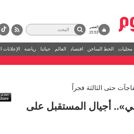
العصر
15:53
محليات
الخط الساخن
اقتصاد
العالم
حياتنا
رياضة
الإعلانات ا
جآت حتى الثالثة فجراً
ي».. أجيال المستقبل على