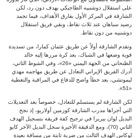
على استقلال دوشنبيه الطاجيكي بهدف دون رد، لكن
الشارقة في المركز الأول بفارق الأهداف، فيما تجمد
رصيد سباهان عند ثلاث نقاط، وبقي فريق استقلال
دوشنبيه من دون نقاط.
وتقدم الشارقة أولاً عن طريق عثمان كمارا، من تسديدة
قوية وضعها في الشباك، بعد كرة مررها إليه خالد
الظنحاني من الجهة اليمني «26»، وفي الشوط الثاني،
أدرك الفريق الإيراني التعادل عن طريق مهاجمه مهدي
ليموتشي، بعد خطأ واضح للدفاع في المراقبة والتغطية
«51».
لكن الشارقة لم يستسلم للتعادل، خصوصاً بعد التعديلات
التي أجراها مدرب الشارقة كوزمين أولاريو، إذ نجح
البديل لوان بيريرا في ترجيح كفة فريقه بتسجيل الهدف
الثاني (70)، ومع الدقيقة الأخيرة سجل البديل الآخر كايو
لوكاس الهدف الثالث من ضربة ثابتة من مسافة بعيدة