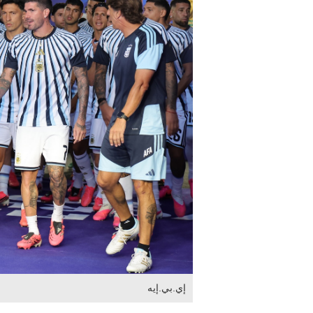
إي.بي.إيه