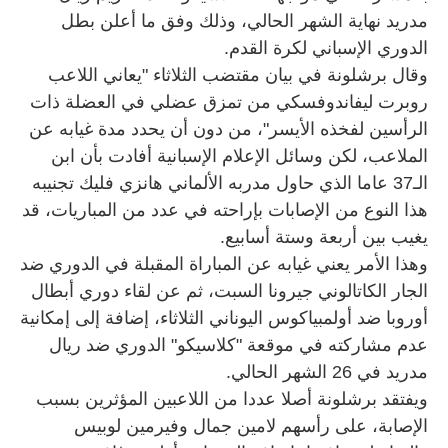
مدريد نهاية الشهر الحالي، وذلك وفق ما أعلن بطل
الدوري الإسباني لكرة القدم.
وقال برشلونة في بيان مقتضب الثلاثاء "يعاني اللاعب
روبرت ليفاندوفسكي من تمزق عضلي في العضلة ذات
الرأسين لفخذه الأيسر"، من دون أن يحدد مدة غيابه عن
الملاعب، لكن وسائل الإعلام الإسبانية أفادت بأن ابن
الـ37 عاما الذي حاول مدربه الألماني هانزي فليك تجنيبه
هذا النوع من الإصابات بإراحته في عدد من المباريات، قد
يغيب بين أربعة وستة أسابيع.
وهذا الأمر يعني غيابه عن المباراة المقبلة في الدوري ضد
الجار الكاتالوني جيرونا السبت، ثم عن لقاء دوري أبطال
أوروبا ضد أولمبياكوس اليوناني الثلاثاء، إضافة إلى إمكانية
عدم مشاركته في موقعة "كلاسيكو" الدوري ضد ريال
مدريد في 26 الشهر الحالي.
ويفتقد برشلونة أصلا عددا من اللاعبين المؤثرين بسبب
الإصابة، على رأسهم لامين جمال وفيرمين لوبيس