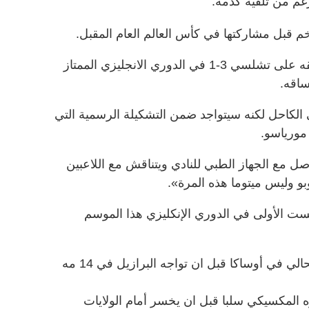
غم من تلقيه كدمة.
م قبل مشاركتها في كأس العالم العام المقبل.
وتعرض ميتوما للاصابة خلال فوز فريقه على تشلسي 3-1 في الدوري الانجليزي الممتاز
الكاحل لكنه سيتواجد ضمن التشكيلة الرسمية التي
مورياسو.
ل مع الجهاز الطبي للنادي ويتناقش مع اللاعبين
بو وليس ميتوما هذه المرة».
ست الأولى في الدوري الإنكليزي هذا الموسم
وتلتقي اليابان مع البارغواي في 10 الحالي في أوساكا قبل ان تواجه البرازيل في 14 مه
ه المكسيكي سلبا قبل ان يخسر أمام الولايات