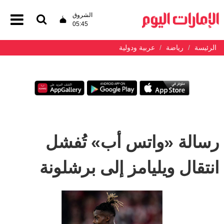
الشروق
05:45
الرئيسة
رياضة
عربية ودولية
رسالة «واتس أب» تُفشل
انتقال ويليامز إلى برشلونة