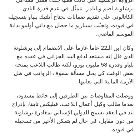
برشلونة لضم ويليامز، تتمثّل في عدم قدرة النادي
الكاتالوني على تقديم ضمانات لجناح أتلتيك بلباو بتسجيله
في قيوده، وتجنّب سيناريو ما حصل مع داني أولمو بداية
الموسم الماضي.
وكان ابن الـ22 عاماً عازماً على الانضمام إلى برشلونة
الذي قال إنه مستعد لدفع البند الجزائي في عقده مع
بلباو وقدره 58 مليون يورو، لكنه طالب اللاعب بمنحه
بعض الوقت كي يحل مسألة سقوف الرواتب في ظل
الأزمة المالية التي يعانيها.
ووصلت المفاوضات بين الطرفين إلى حائط مسدود،
بعدما طالب وكيل أعمال اللاعب، فيليكس تاينتا، بإدراج
بند في العقد يسمح للدولي الإسباني بمغادرة برشلونة
من دون مقابل، في حال لم يتمكن الأخير من تسجيله
في قيوده.