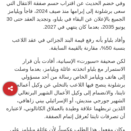
وفي خضم الحديث عن اقتراب حسم صفقة الانتقال التي
سعى برشلونة إلى إبرامها منذ صيف 2024، فاجأ ويليامز
الجميع بالإعلان عن البقاء في بلباو، وتجديد العقد حتى 30
يونيو 2035، بعدما كان ينتهي في 2027.
وأفاد بلباو بأنه رفع قيمة البند الجزائي في عقد اللاعب
بنسبة 50%، مقارنة بالقيمة السابقة.
لكن صحيفة «سبورت» الإسبانية، أفادت بأن قرار
الاستمرار مع بلباو اتخذته عائلة ويليامز، بعدما وصلت
إلى هاتف ويليامز الخاص رسالة من أحد مسؤولي
برشلونة ينصح فيها اللاعب بالتخلي عن وكيل أعماله
تاينتا، والانضمام إلى وكيل الأعمال الشهير البرتغالي
الشهير جورجي منديش، أو الإسرائيلي بيني زاهافي،
اللذين تربطهما علاقة وطيدة بالعملاق الكاتالوني، لاعتباره
أن تصرفات تاينتا تُعرقل إتمام الصفقة.
وكان مفعول هذا الطلب عكسياً، لأن عائلة ويليامز على