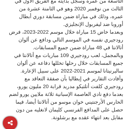
التاسعة من عمره وسجل بدايته مع الفريق الأول في
الثالث من نوفمبر 2020 وهو في الثامنة عشرة من
عمره، وذلك في مباراة ضمن مسابقة دوري أبطال
أوروبا ضد ليفربول الإنجليزي.
وبعدما خاض 15 مباراة خلال موسم 2022-2023، فرض
رودجيري نفسه في الموسم التالي ودافع عن ألوان
أتالانتا في 48 مباراة ضمن جميع المسابقات.
وبالمجمل، لعب رودجيري 109 مباريات مع أتالانتا في
جميع المسابقات خلال رحلها تخللها دفاعه عن ألوان
ساليرنيتانا لموسم 2021-2022 على سبيل الإعارة.
وأفادت التقارير في إيطاليا بأن صفقة التعاقد مع
رودجيري كلفت أتلتيكو مدريد قرابة 20 مليون يورو،
بعدما دفع نادي العاصمة الإسبانية ثلاثة ملايين يورو لضم
الحارس الأرجنتيني خوان موسو من أتالانتا أيضا، فيما
حصل على المدافع الفرنسي كليمان لانغليه من دون
مقابل بعد انتهاء عقده مع برشلونة.