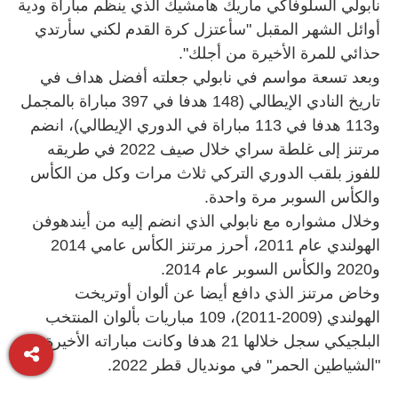
نابولي السلوفاكي ماريك هامشيك الذي ينظم مباراة ودية
أوائل الشهر المقبل "سأعتزل كرة القدم لكني سأرتدي
حذائي للمرة الأخيرة من أجلك".
وبعد تسعة مواسم في نابولي جعلته أفضل هداف في
تاريخ النادي الإيطالي (148 هدفا في 397 مباراة بالمجمل
و113 هدفا في 113 مباراة في الدوري الإيطالي)، انضم
مرتنز إلى غلطة سراي خلال صيف 2022 في طريقه
للفوز بلقب الدوري التركي ثلاث مرات وكل من الكأس
والكأس السوبر مرة واحدة.
وخلال مشواره مع نابولي الذي انضم إليه من أيندهوفن
الهولندي عام 2011، أحرز مرتنز الكأس عامي 2014
و2020 والكأس السوبر عام 2014.
وخاض مرتنز الذي دافع أيضا عن ألوان أوتريخت
الهولندي (2009-2011)، 109 مباريات بألوان المنتخب
البلجيكي سجل خلالها 21 هدفا وكانت مباراته الأخيرة مع
"الشياطين الحمر" في مونديال قطر 2022.