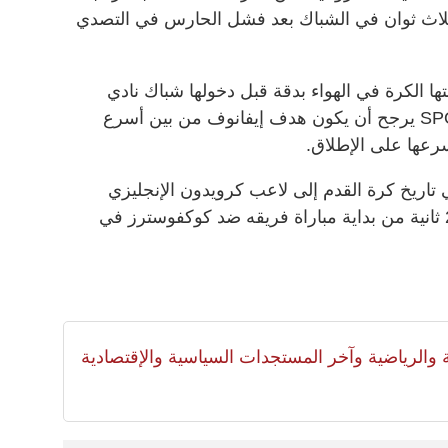
و ثلاث ثوان في الشباك بعد فشل الحارس في التصدي
ها الكرة في الهواء بدقة قبل دخولها شباك نادي
خيميك الروسي، ولكن موقع SPORT 24 يرجح أن يكون هدف إيفانوف من بين أسرع
سرعها على الإطلاق.
تاريخ كرة القدم إلى لاعب كرويدون الإنجليزي
رايان هول الذي سجل هدفه بعد 2.31 ثانية من بداية مباراة فريقه ضد كوكفوسترز في
لية والرياضية وآخر المستجدات السياسية والإقتصادية