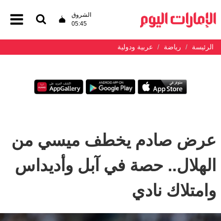
الشروق
05:45
الرئيسة
رياضة
عربية ودولية
عرض صادم يخطف ميسي من
الهلال.. حصة في آبل وأديداس
وامتلاك نادي