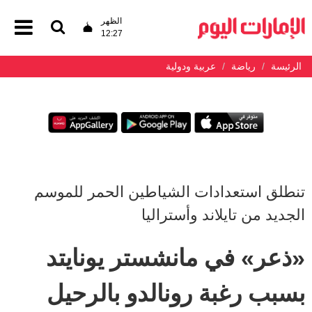
الظهر
12:27
الرئيسة
رياضة
عربية ودولية
تنطلق استعدادات الشياطين الحمر للموسم
الجديد من تايلاند وأستراليا
«ذعر» في مانشستر يونايتد
بسبب رغبة رونالدو بالرحيل