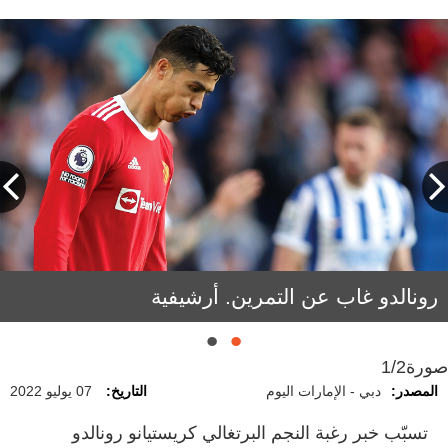
رونالدو غاب عن التمرين. أرشيفية
الجمهور يطالب رونالدو بالبقاء. أرشيفية
صورة
1/2
المصدر:
دبي - الإمارات اليوم
التاريخ:
07 يوليو 2022
تسبّب خبر رغبة النجم البرتغالي كريستيانو رونالدو