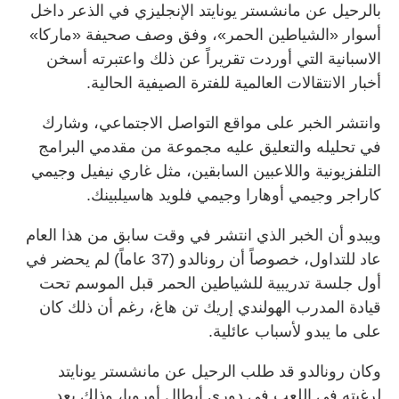
بالرحيل عن مانشستر يونايتد الإنجليزي في الذعر داخل
أسوار «الشياطين الحمر»، وفق وصف صحيفة «ماركا»
الاسبانية التي أوردت تقريراً عن ذلك واعتبرته أسخن
أخبار الانتقالات العالمية للفترة الصيفية الحالية.
وانتشر الخبر على مواقع التواصل الاجتماعي، وشارك
في تحليله والتعليق عليه مجموعة من مقدمي البرامج
التلفزيونية واللاعبين السابقين، مثل غاري نيفيل وجيمي
كاراجر وجيمي أوهارا وجيمي فلويد هاسيلبينك.
ويبدو أن الخبر الذي انتشر في وقت سابق من هذا العام
عاد للتداول، خصوصاً أن رونالدو (37 عاماً) لم يحضر في
أول جلسة تدريبية للشياطين الحمر قبل الموسم تحت
قيادة المدرب الهولندي إريك تن هاغ، رغم أن ذلك كان
على ما يبدو لأسباب عائلية.
وكان رونالدو قد طلب الرحيل عن مانشستر يونايتد
لرغبته في اللعب في دوري أبطال أوروبا، وذلك بعد