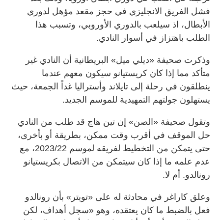
فشل الفريق الانجليزي في حجز مقعد مؤهل لدوري
الأبطال، اذ سيلعب بالدوري الأوروبي، وتسبب هذا
الطلب باهتزاز في أسوار النادي.
وذكرت صحيفة «ديلي ميل» البريطانية أن النادي غير
متأكد مما إذا كان كريستيانو سيكون معهم عندما
ينطلقون في رحلة إلى تايلاند وأستراليا غداً الجمعة، حيث
يستهلون جولتهم التمهيدية للموسم الجديد.
وتقول صحيفة «الصن» إن تين هاج قد طلب من النادي
حل الموقف في أقرب وقت ممكن، بطريقة أو بأخرى،
حتى يتمكن من التخطيط لفريقه لموسم 2023/22، مع
عدم علمه ما إذا كان سيتمكن من الاتصال بكريستيانو
رونالدو. أم لا.
وعلق كاراغر في محادثة له على «تويتر» بأن رونالدو
فعل بالضبط ما كان يعتقده، وهو «سجل أهداف، لكن