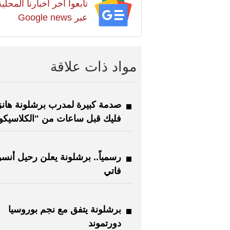
تابعوا آخر أخبارنا المح
عبر Google news
مواد ذات علاقة
صدمة كبيرة لمدرب برشلونة هان
فليك قبل ساعات من "الكلاسيكو
رسمياً.. برشلونة يعلن رحيل أنسو
فاتي
برشلونة يتفق مع نجم بوروسيا
دورتموند