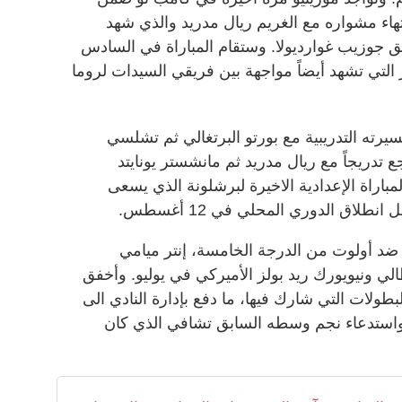
ية في عام 2013، قبل انتهاء مشواره مع الغريم ريال مدريد والذي شهد
ق جوزيب غوارديولا. وستقام المباراة في السادس
 تشهد أيضاً مواجهة بين فريقي السيدات لروما
سيرته التدريبية مع بورتو البرتغالي ثم تشلسي
جع تدريجاً مع ريال مدريد ثم مانشستر يونايتد
لمباراة الإعدادية الاخيرة لبرشلونة الذي يسعى
طلاق الدوري المحلي في 12 أغسطس.
د أولوت من الدرجة الخامسة، إنتر ميامي
الي ونيويورك ريد بولز الأميركي في يوليو. وأخفق
لات التي شارك فيها، ما دفع بإدارة النادي الى
ن واستدعاء نجم وسطه السابق تشافي الذي كان