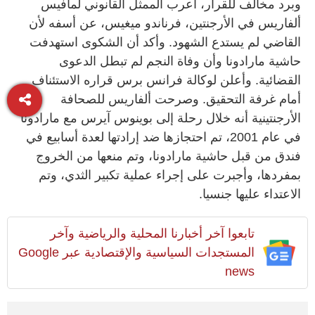
وبرد مخالف للقرار، أعرب الممثل القانوني لمافيس
ألفاريس في الأرجنتين، فرناندو ميغيس، عن أسفه لأن
القاضي لم يستدع الشهود. وأكد أن الشكوى استهدفت
حاشية مارادونا وأن وفاة النجم لم تبطل الدعوى
القضائية. وأعلن لوكالة فرانس برس قراره الاستئناف
أمام غرفة التحقيق. وصرحت ألفاريس للصحافة
الأرجنتينية أنه خلال رحلة إلى بوينوس آيرس مع مارادونا
في عام 2001، تم احتجازها ضد إرادتها لعدة أسابيع في
فندق من قبل حاشية مارادونا، وتم منعها من الخروج
بمفردها، وأجبرت على إجراء عملية تكبير الثدي، وتم
الاعتداء عليها جنسيا.
تابعوا آخر أخبارنا المحلية والرياضية وآخر
المستجدات السياسية والإقتصادية عبر Google
news