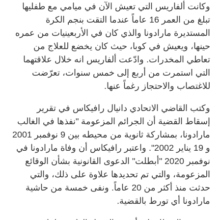
وكانت ألفاريس التي تعيش الآن في ميامي مع طفليها
تبلغ من العمر 16 عاماً عندما التقت بنجم الكرة
المستديرة مارادونا والذي كان في الأربعينيات من عمره
حينها، ويعيش في كوبا، حيث كان يخضع للعلاج من
تعاطي المخدرات. وادّعت ألفاريس انه خلال علاقتهما
التي استمرت من أربع إلى خمس سنوات، تعرّضت
للاغتصاب والاحتجاز رغماً عنها.
وكتب القاضي الاتحادي دانيال رافيكاس في تقرير
إسقاط القضية أن الجرائم المزعومة "نفذها في الغالب
مارادونا، بمشاركة ثانوية من محيطه بين 9 نوفمبر 2001
و 19 يناير 2002". واعتبر رافيكاس أن وفاة مارادونا في
نوفمبر 2020 "أبطلت" الدعوى القانونية بشأن الوقائع
المزعومة، والتي تم تحديدها علاوة على ذلك، والتي
حدثت منذ أكثر من 20 عاماً. ونفى خمسة من حاشية
مارادونا أي تورط بالقضية.