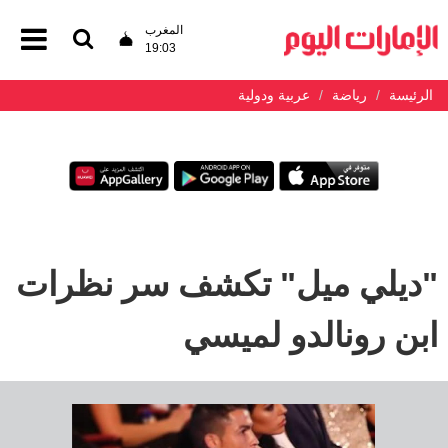
المغرب
19:03
الرئيسة
رياضة
عربية ودولية
"ديلي ميل" تكشف سر نظرات
ابن رونالدو لميسي