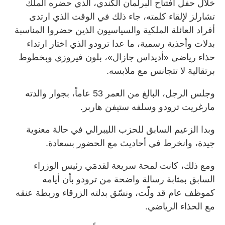
خلال حفل افتتاح البرلمان الكندي، الذي حضره الملك
تشارلز لإلقاء كلمته، جاء ذلك في الوقت الذي ارتدى
أفراد العائلة الملكية والسياسيون الذين حضروا المناسبة
بدلات وأحذية رسمية، ما عدا ترودو الذي اختار ارتداء
حذاء رياضي «أديداس جازال»، بلون فيروزي وبخطوط
برتقالية لا تتجانس مع ملابسه.
وجلس الرجل، البالغ من العمر 53 عاماً، بجوار والدته
مارغريت ترودو وسلفه ستيفن هاربر.
وبدا الزعيم السابق للحزب الليبرالي في حالة معنوية
جيدة، وانخرط في أحاديث مع الحضور بسعادة.
ومع ذلك، كانت لمحة سريعة لقدمَي رئيس الوزراء
السابق بمثابة رسالة واضحة من ترودو بأن أيامه
كموظف عام قد ولّت، ونسّق بدلته الزرقاء وربطة عنقه
مع الحذاء الرياضي.