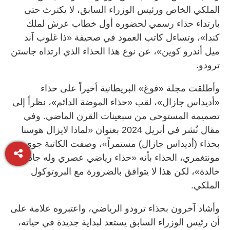
الملكي الخاص ورئيس الوزراء السابق، لا يكترث حتى
بارتداء حذاء رسمي لحضوره أول خطاب عرش لملك
كندا»، وتساءل كاتب العمود في صحيفة «ذا غلوب آند
ميل أندرو كوين»، عن نوع هذا الحذاء الذي ارتداه جاستن
ترودو.
وأطلقت مجلة «فوغ» البريطانية أخيراً على حذاء
«أديداس جازال»، لقب «حذاء الموضة الدائم»، نظراً إلى
تصميمه المستوحى من سبعينات القرن الماضي. وفي
مقال نُشر في أبريل 2024 بعنوان «لماذا لايزال هوسنا
بحذاء (أديداس جازال) مستمراً»، وصفت الكاتبة جوي
مونتغمري، الحذاء بأنه «حذاء رياضي عصري وله جاذبية
خالدة»، لكن هذا لا يتوافق بالضرورة مع البروتوكول
الملكي.
وأشاد آخرون بحذاء ترودو الرياضي، واعتبروه علامة على
أن رئيس الوزراء السابق يستعد لبداية جديدة في حياته،