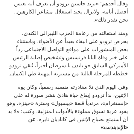
وقال أحدهم: «يريد جاستن ترودو أن نعرف أنه يعيش
أفضل أيامه، ولايزال يجيد استغلال مشاعر الكارهين..
نحن نقدر ذلك».
ومنذ استقالته من زعامة الحزب الليبرالي الكندي،
يحرص ترودو على البقاء بعيداً عن الأضواء. وباستثناء
بعض المنشورات على مواقع التواصل الاجتماعي رداً
على خبر وفاة البابا فرنسيس وتشخيص إصابة الرئيس
الأميركي السابق جو بايدن بالسرطان أخيراً، يُبقي ترودو
خططه للمرحلة التالية من مسيرته المهنية طي الكتمان.
وفي اليوم الذي تلا مغادرته منصبه رسمياً، وكان يوم
الإثنين، بدأ ترودو إيقاع حياة هادئ بنشر صورة له على
«إنستغرام»، مرتدياً قبعة «بيسبول» وسترة «جينز»، وهو
يقود عربة تسوق مملوءة بالأدوات المنزلية. وكتب: «لا بد
أن أستمتع بصباح الإثنين في كاناديان تاير».
عن
«الإندبندنت»