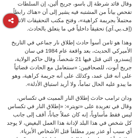
وقال قائد شرطة إل باسو، جريج ألين، إن السلطات
تفحص بياناً من المشتبه فيه يشير إلى أن «هناك رابطاً
محتملاً بجريمة كراهية»، وفتح مكتب التحقيقات الاتحادي
(إف.بي.آي) تحقيقاً داخلياً في ما يتعلق بالحادث.
وهذا هو ثامن أسوأ حادث إطلاق نار جماعي في التاريخ
الأميركي الحديث، بعد واقعة عام 1984 في سان
إيسدرو، التي قتل فيها 21 شخصاً، وقال حاكم الولاية،
جريج أبوت، للصحافيين: «سنتعامل مع الحادث‭‭ ‬‬قضائياً
على أنه قتل عمد، وكذلك على أنه جريمة كراهية، وهو
ما يبدو عليه الحال تماماً، ولا أريد استباق الأدلة».
ودان ترامب حادث إطلاق النار المميت في تكساس،
وقال في تغريدة على «تويتر»: «إطلاق النار في تكساس
ليس فقط مأساوياً، إنه كان عملاً جباناً، أقف إلى جانب
كل شخص في هذا البلد لإدانة هذا العمل البغيض، لا يوجد
أي سبب أو عذر يبرر مطلقاً قتل الأشخاص الأبرياء.