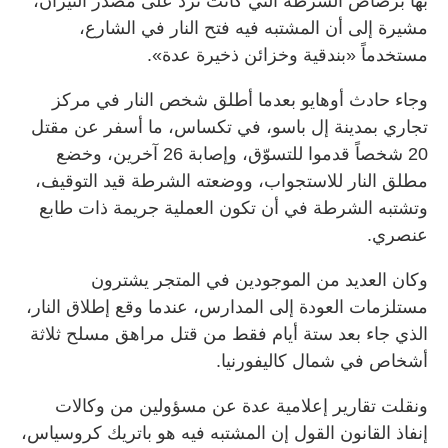
بها برصاص الشرطة التي كانت تردّ على مصدر النيران،
مشيرة إلى أن المشتبه فيه فتح النار في الشارع،
مستخدماً «بندقية وخزائن ذخيرة عدة».
وجاء حادث أوهايو بعدما أطلق شخص النار في مركز
تجاري بمدينة إل باسو، في تكساس، ما أسفر عن مقتل
20 شخصاً قدموا للتسوّق، وإصابة 26 آخرين، وخضع
مطلق النار للاستجواب، ووضعته الشرطة قيد التوقيف،
وتشتبه الشرطة في أن تكون العملية جريمة ذات طابع
عنصري.
وكان العديد من الموجودين في المتجر يشترون
مستلزمات العودة إلى المدارس، عندما وقع إطلاق النار،
الذي جاء بعد ستة أيام فقط من قتل مراهق مسلح ثلاثة
أشخاص في شمال كاليفورنيا.
ونقلت تقارير إعلامية عدة عن مسؤولين من وكالات
إنفاذ القانون القول إن المشتبه فيه هو باتريك كروسياس،