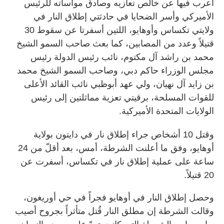
أعرب فيها عن خالص تعازيه وصادق مواساته للرئيس
الأميركي وأسر الضحايا في حادثتي إطلاق النار في
ولايتي تكساس وأوهايو، اللتين أسفرتا عن سقوط 30
قتيلاً وعدد من المصابين، كما بعث صاحب السمو الشيخ
محمد بن راشد آل مكتوم، نائب رئيس الدولة رئيس
مجلس الوزراء حاكم دبي، وصاحب السمو الشيخ محمد
بن زايد آل نهيان، ولي عهد أبوظبي نائب القائد الأعلى
للقوات المسلحة، برقيتي تعزية مماثلتين إلى رئيس
الولايات المتحدة الأميركية.
وقتل 10 أشخاص جراء إطلاق نار في دايتون بولاية
أوهايو، وفق ما أعلنت الشرطة، أمس، بعد أقلّ من 24
ساعة على عملية إطلاق نار في تكساس، أسفرت عن
20 قتيلاً.
وحصل إطلاق النار في أوهايو فجراً في حي أوريغون،
وقالت الشرطة إن مطلق النار قُتل متأثراً بجروح أصيب