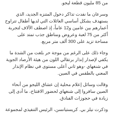
من 85 مليون قطعة ليجو.
وسرعان ما نفدت تذاكر دخول المتنزه الجديد، الذي
يستهدف بشكل أساسي العائلات التي لديها أطفال تتراوح
أعمارهم بين عامين و12 عاماً، إذ اصطف الآلاف لتجربة
أكثر من 75 لعبة وعروض ومناطق جذب تمتد على
مساحة تزيد على 300 ألف متر مربع.
وجاء ذلك على الرغم من موجة حر بلغت من الشدة ما
يكفي لإصدار إنذار برتقالي اللون من هيئة الأرصاد الجوية
في شنغهاي -وهو ثاني أعلى مستوى في نظام الإنذار
المعني بالطقس في الصين.
وقالت وسائل إعلام محلية إن عشاق الليجو من أنحاء
الصين سافروا إلى شنغهاي لحضور الافتتاح، ما أدى إلى
زيادة في حجوزات الفنادق.
وذكرت نيلز بي. كريستيانسن، الرئيس التنفيذي لمجموعة