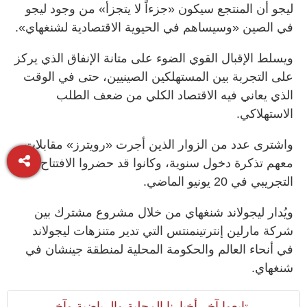
ليجو أن المنتجع سيكون «جزءاً لا يتجزأ» من وجود ليجو
في الصين «وسيساهم في الحيوية الاقتصادية لشنغهاي».
ويسلط الإقبال القوي الضوء على متانة الإنفاق الذي يركز
على التجربة بين المستهلكين الصينيين، حتى في الوقت
الذي يعاني فيه الاقتصاد الكلي من ضعف الطلب
الاستهلاكي.
واشترى عدد من الزوار الذين أجرت «رويترز» مقابلات
معهم تذكرة دخول سنوية، وكانوا قد حضروا الافتتاح
التجريبي في 20 يونيو الماضي.
ويُدار ليجولاند شنغهاي من خلال مشروع مشترك بين
شركة مارلين إنترتينمنتس التي تدير متنزهات ليجولاند
في أنحاء العالم والحكومة المحلية لمنطقة جينشان في
شنغهاي.
تابعوا آخر أخبارنا المحلية والرياضية وآخر