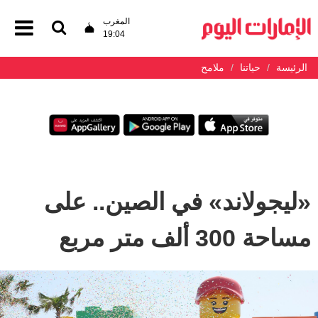
المغرب
19:04
الرئيسة
حياتنا
ملامح
«ليجولاند» في الصين.. على
مساحة 300 ألف متر مربع