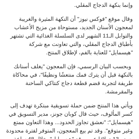
وإنما بنكهة الدجاج المقلي
.
وقال موقع "فوكس نيوز" أن النكهة المثيرة والغريبة
لمعجون الأسنان الجديد، مستوحاة من مزيج الأعشاب
والتوابل الـ11 الشهير لدى السلسلة الغذائية التي تشتهر
بأطباق الدجاج المقلي، والتي تعاونت مع شركة
"هيسمايل" للعناية بالفم، لإطلاق المنتج.
وبحسب البيان الرسمي، فإن المعجون "يغلف أسنانك
بالنكهة قبل أن يترك فمك منتعشًا ونظيفًا"، في محاكاة
طريفة لتجربة قضم قطعة دجاج كنتاكي الساخنة
والمقرمشة
.
ويأتي هذا المنتج ضمن حملة تسويقية مبتكرة تهدف إلى
كسر المألوف، حيث قال كوبان جونز، مدير التسويق في
"هيسمايل": "نعشق تجاوز الحدود... وهذا التعاون ممتع
وغير متوقع". وقد تم بيع المعجون، المتوفر لفترة محدودة
بسعر 13 دولارًا عبر موقع "هيسمايل"، خلال 48 ساعة