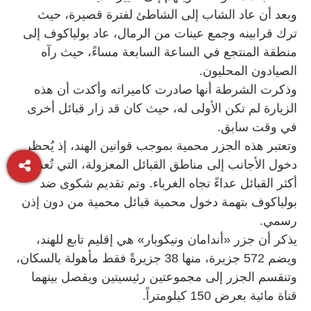
وبعد أن عاد الشاب إلى الشاطئ لفترة قصيرة، حيث
ترك قرابينه وجمع عينات من الرمال، عاد بولياكوف إلى
منطقة المنتجع في الساعة السابعة مساءً، حيث رآه
الصيادون المحليون.
وذكرت الشرطة أنها صادرت كاميراته وأكدت أن هذه
الزيارة لم تكن الأولى له، حيث كان قد زار قبائل أخرى
في وقت سابق.
وتعتبر هذه الجزر محمية بموجب قوانين الهند، إذ يُحظر
دخول الأجانب إلى مناطق القبائل المعزولة، التي تُعد من
أكثر القبائل عداءً تجاه الغرباء. وتم تقديم شكوى ضد
بولياكوف بتهمة دخول محمية قبائل محمية من دون إذن
رسمي.
يذكر أن جزر «أندامان ونيكوبار» هي إقليم تابع للهند،
ويضم 572 جزيرة، منها 38 جزيرةً فقط مأهولة بالسكان،
وتنقسم الجزر إلى مجموعتين رئيسيتين ويفصل بينهما
قناة مائية بعرض 150 كيلومتراً.