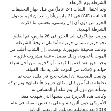
الشرطة يوم الأربعاء.
وتم اعتقال الشاب (24 عاماً) من قبل جهاز التحقيقات
الجنائية (CID) في 31 مارس/آذار، بعد أن اتهم بدخول
الجزر من دون أي إذن رسمي، بحسب ما ذكرت
الشرطة الهندية.
ووصل بولياكوف إلى الجزر في 26 مارس، ثم انطلق
نحو جزيرة تسمى جزيرة «أندامان»، وفقاً للشرطة.
وقالت صحيفة «نيويورك بوست»، إن الشاب أفلت من
الموت بأعجوبة، وذلك بفضل «علبة مشروب غازي»
وحبة جوز هند قدمهما كهدية، أو كجزية، من أجل شراء
حياته والإفلات من الموت على يد تلك القبيلة.
وتابعت الصحيفة أن الشاب نجح في ذلك، حيث تم
تجاهله تماماً من قِبل سكان جزيرة «أندامان» وتم تركه
وشأنه من دون أن يتم قتله أو المساس به.
وكانت هذه الجزيرة هي نفسها التي شهدت مقتل
الأمريكي جون ألين تشاو على يد نفس القبيلة في عام
2018 بعد محاولته تحويلهم إلى تغيير الديانة.