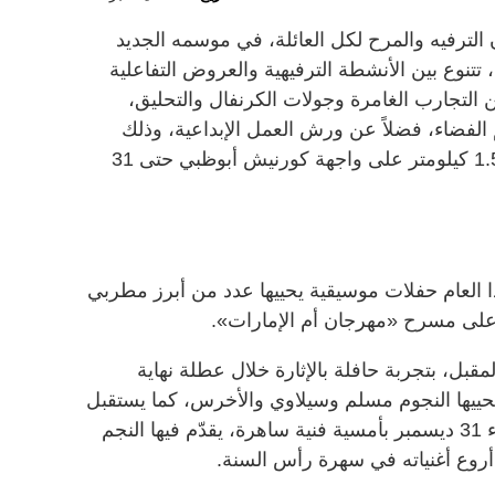
الترفيه والمرح لكل العائلة، في موسمه الجديد
 تجربة استثنائية، تتنوع بين الأنشطة الترفيهية والعروض التفاعلية
 التجارب الغامرة وجولات الكرنفال والتحليق،
لفضاء، فضلاً عن ورش العمل الإبداعية، وذلك
ضمن موقعه الذي يمتد على مسافة 1.5 كيلومتر على واجهة كورنيش أبوظبي حتى 31
العام حفلات موسيقية يحييها عدد من أبرز مطربي
على مسرح «مهرجان أم الإمارات».
قبل، بتجربة حافلة بالإثارة خلال عطلة نهاية
حييها النجوم مسلم وسيلاوي والأخرس، كما يستقبل
زوّار المهرجان العام الجديد يوم الثلاثاء 31 ديسمبر بأمسية فنية ساهرة، يقدّم فيها النجم
أروع أغنياته في سهرة رأس السنة.