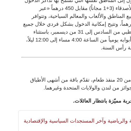
، وتتيح الدخول إلى المناطق نفسها التي تسمح بها تذاكر الدخول
العام وغيرها، ويتوفر عرض العائلة والأصدقاء (3+1 مجاناً) مقابل 450 درهماً «عبر
ع المناطق والألعاب والمعالم السياحية، وتتوافر
كر الدخول الموسمي مقابل 390 درهماً، وتتيح إمكانية الدخول بشكل فردي خلال جميع
أيام المهرجان الـ26 على كورنيش أبوظبي من السادس إلى 31 من ديسمبر، باستثناء
الحفلات الموسيقية، ويفتح المهرجان أبوابه يومياً من الساعة 4:00 مساء إلى 12:00 ليلاً،
تضم منطقة «التذوق والتسوق» أكثر من 20 منفذ طعام، تقدّم باقة من أشهى الأطباق
ائز من لندن والولايات المتحدة وغيرهما.
لية والرياضية وآخر المستجدات السياسية والإقتصادية