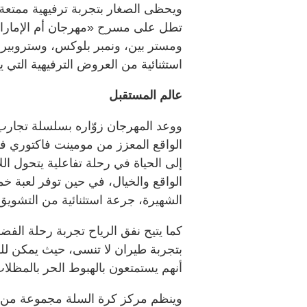
ويحظى الصغار بتجربة ترفيهية ممتعة 
تطل على مسرح «مهرجان أم الإمارات
ومستر بين، ونمبر بلوكس، وستروبي
استثنائية من العروض الترفيهية التي 
عالم المستقبل
ووعد المهرجان زوّاره بسلسلة تجارب
الواقع المعزز من مومينت فاكتوري في
إلى الحياة في رحلة تفاعلية يتحول ال
الواقع والخيال، في حين توفر لعبة خم
الشهيرة، جرعة استثنائية من التشويق و
كما يتيح نفق الرياح تجربة رحلة الف
بتجربة طيران لا تنسى، حيث يمكن للز
أنهم يستمتعون بالهبوط الحر بالمظلات
وينظم مركز كرة السلة مجموعة من ا