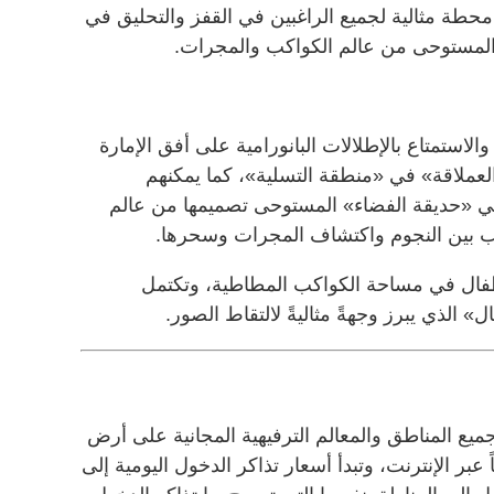
محطة مثالية لجميع الراغبين في القفز والتحليق في
ها المستوحى من عالم الكواكب والمجرات.
لاستمتاع بالإطلالات البانورامية على أفق الإمارة
 العملاقة» في «منطقة التسلية»، كما يمكنهم
 في «حديقة الفضاء» المستوحى تصميمها من عالم
لعب بين النجوم واكتشاف المجرات وسحرها.
طفال في مساحة الكواكب المطاطية، وتكتمل
» الذي يبرز وجهةً مثاليةً لالتقاط الصور.
جميع المناطق والمعالم الترفيهية المجانية على أرض
 وتبدأ الأسعار من 30 درهماً عبر الإنترنت، وتبدأ أسعار تذاكر الدخول اليومية إلى