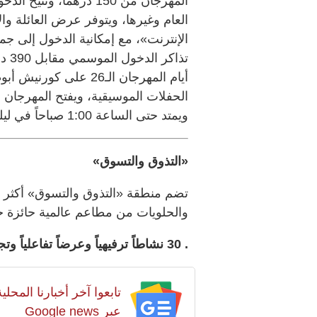
المهرجان من 150 درهماً
الإنترنت»، مع إمكانية الدخول إلى جمي
تذا
ويمتد حتى الساعة 1:00 صباحاً في ليلة رأس السنة.
«التذوق والتسوق»
والحلويات من مطاعم عالمية حائزة جو
. 30 نشاطاً ترفيهياً وعرضاً تفاعلياً وتجربة مميّزة بانتظار العائلات.
تابعوا آخر أخبارنا المح
عبر Google news