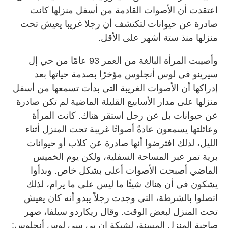
اعتقدت أن الأصوات القادمة من أسفل منزلها كانت
صادرة عن حيوانات لتكتشف أن رجلا غريبا يعيش تحت
منزلها منذ ستة أشهر على الأقل.
وأصيبت المرأة البالغة من العمر 93 عامًا من حي إل
سيرينو في لوس أنجلوس مؤخرًا بصدمة حياتها بعد
إدراكها أن الأصوات الغريبة التي بدأت تسمعها من أسفل
منزلها على مدار الأسابيع القليلة الماضية لم تكن صادرة
عن حيوانات بل عن رجل استقر هناك. كانت المرأة
وعائلتها يسمعون عادةً أصواتًا غريبة تحت المنزل أثناء
الليل، لذلك افترضوا أنها صادرة عن كلاب أو حيوانات
برية تمر عبر المساحة السفلية، ولكن يوم الخميس
الماضي أصبحت الأصوات أعلى بشكل خاص. وبدأوا
يشكون في أن هناك شيئًا ما ليس على ما يرام، لذلك
اتصلوا بالشرطة، التي وجدت رجلاً يبدو أنه كان يعيش
تحت المنزل لبعض الوقت. وقال ريكاردو سيلفا، صهر
صاحبة المنزل المسنة، لشبكة إن بي سي لوس أنجلوس: