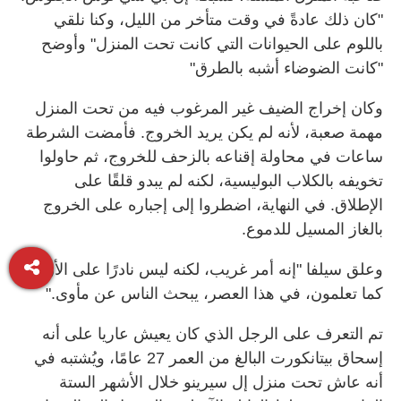
"كان ذلك عادةً في وقت متأخر من الليل، وكنا نلقي
باللوم على الحيوانات التي كانت تحت المنزل" وأوضح
"كانت الضوضاء أشبه بالطرق"
وكان إخراج الضيف غير المرغوب فيه من تحت المنزل
مهمة صعبة، لأنه لم يكن يريد الخروج. فأمضت الشرطة
ساعات في محاولة إقناعه بالزحف للخروج، ثم حاولوا
تخويفه بالكلاب البوليسية، لكنه لم يبدو قلقًا على
الإطلاق. في النهاية، اضطروا إلى إجباره على الخروج
بالغاز المسيل للدموع
.
وعلق سيلفا "إنه أمر غريب، لكنه ليس نادرًا على الأرجح،
كما تعلمون، في هذا العصر، يبحث الناس عن مأوى
".
تم التعرف على الرجل الذي كان يعيش عاريا على أنه
إسحاق بيتانكورت البالغ من العمر 27 عامًا، ويُشتبه في
أنه عاش تحت منزل إل سيرينو خلال الأشهر الستة