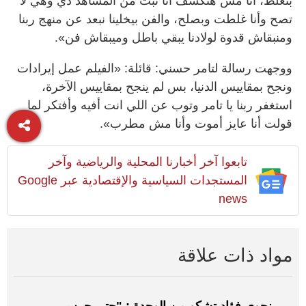
بنغلط، أنا مش هتكسف أنا تبت من المشاهد دي وهي لا
تصح وأنا غلطت وبصلح، والفن بيخلينا نبعد عن منهج ربنا
ومنبقاش قدوة لولادنا يبقي باطل وميبقاش فن».
ووجهت رسالة لتامر حسني: قائلة: «الفيلم عمل إيرادات
ونجح بمقاييس الدنيا، بس لم ينجح بمقاييس الآخرة،
استغفر ربنا يا تامر وتوب عن اللي انت أفيه وأفتكر لما
قولت أنا عايز أموت وأنا مش مطرب».
تابعوا آخر أخبارنا المحلية والرياضية وآخر
المستجدات السياسية والإقتصادية عبر Google
news
مواد ذات علاقة