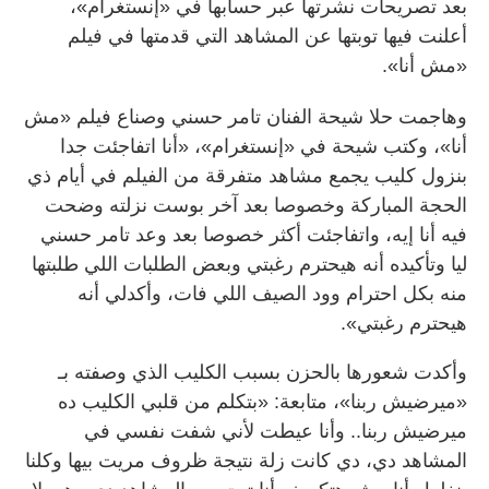
بعد تصريحات نشرتها عبر حسابها في «إنستغرام»،
أعلنت فيها توبتها عن المشاهد التي قدمتها في فيلم
«مش أنا».
وهاجمت حلا شيحة الفنان تامر حسني وصناع فيلم «مش
أنا»، وكتب شيحة في «إنستغرام»، «أنا اتفاجئت جدا
بنزول كليب يجمع مشاهد متفرقة من الفيلم في أيام ذي
الحجة المباركة وخصوصا بعد آخر بوست نزلته وضحت
فيه أنا إيه، واتفاجئت أكثر خصوصا بعد وعد تامر حسني
ليا وتأكيده أنه هيحترم رغبتي وبعض الطلبات اللي طلبتها
منه بكل احترام وود الصيف اللي فات، وأكدلي أنه
هيحترم رغبتي».
وأكدت شعورها بالحزن بسبب الكليب الذي وصفته بـ
«ميرضيش ربنا»، متابعة: «بتكلم من قلبي الكليب ده
ميرضيش ربنا.. وأنا عيطت لأني شفت نفسي في
المشاهد دي، دي كانت زلة نتيجة ظروف مريت بيها وكلنا