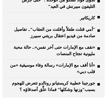
نجوى فؤاد تشكو من الوحدة : "حتى جرس
التليفون مبيرنش في العيد"
كاريكاتير
"أمي قتلت طفلاً وأفلتت من العقاب".. تفاصيل
صادمة من فيديو اعتقال بريتني سبيرز
«نقف مع الإمارات حتى آخر نفس».. حالة محبة
مليونية تجتاح المنصات
«أنا أقف مع الإمارات» رسالة وفاء موسيقية «من
قلب دبي»
جورجينا خطيبة كريستيانو رونالدو تتعرض للهجوم
بسبب"وزنها وشكلها" فماذا علَّق أصدقاؤه ؟
: