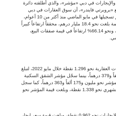
والإيجارات في دبي «مؤشر»، والذي أطلقته دائرة
ع «بروبرتي فايندر»، أن سوق العقارات في دبي
شهد أعلى عدد للمعاملات العقارية تم تسجيلها في مايو الماضي منذ أكثر من 10 أعوام،
بإجمالي 6652 معاملة بيع عقارية، بقيمة بلغت نحو 18.4 مليار درهم، محققاً ارتفاعاً كبيراً
في عدد صفقات البيع بنسبة 51.60%، ونحو 66.14% ارتفاعاً في قيمة صفقات البيع،
ضي.
وسجّل المؤشر الشهري العام للمبايعات العقارية نحو 1.296 نقطة خلال مايو 2022، لتبلغ
قيمة سعر بيع المؤشر مليون و261 ألفاً و379 درهماً، بينما سجّل مؤشر الشقق السكنية
الشهري 1.368 نقطة، وبلغت قيمة المؤشر نحو مليون و175 ألفاً و363 درهماً، كما سجل
مؤشر الفلل ومنازل «تاون هاوس» الشهري نحو 1.338 نقطة، وبلغت قيمة المؤشر نحو
بدوره، سجّل المؤشر الشهري العام للإيجارات نحو 0.962 نقطة، وبلغت قيمة سعر إيجار