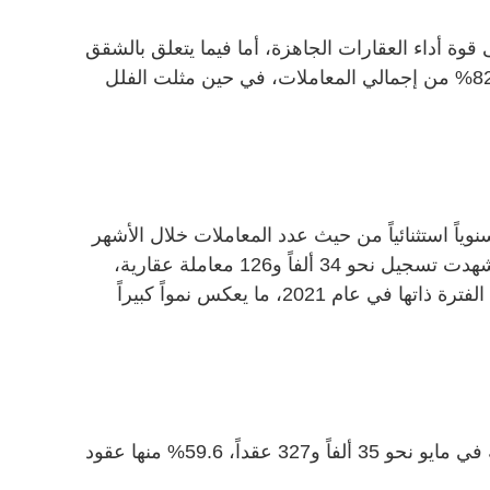
قوة أداء العقارات الجاهزة، أما فيما يتعلق بالشقق
السكنية فقد استحوذت على نحو 82.34% من إجمالي المعاملات، في حين مثلت الفلل
نوياً استثنائياً من حيث عدد المعاملات خلال الأشهر
الخمسة الأولى من العام الجاري، إذ شهدت تسجيل نحو 34 ألفاً و126 معاملة عقارية،
مقارنة بنحو 20 ألفاً و713 معاملة في الفترة ذاتها في عام 2021، ما يعكس نمواً كبيراً
كما بلغ إجمالي عقود الإيجار المسجلة في مايو نحو 35 ألفاً و327 عقداً، 59.6% منها عقود