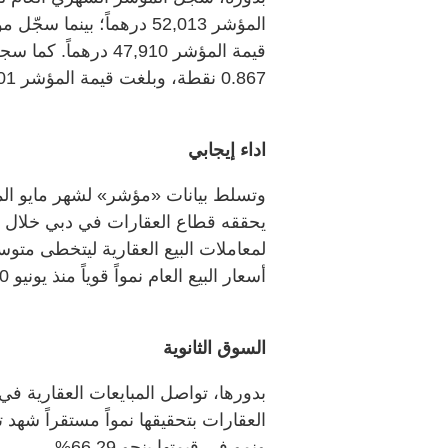
قيمة المؤشر 47,910
0.867 نقطة، وبلغت قيمة المؤشر 132,401 درهم.
اداء إيجابي
وتسلط بيانات «مؤشر» لشهر مايو الما
أسعار البيع العام نمواً قوياً منذ يونيو 2020.
السوق الثانوية
بدورها، تواصل المبايعات العقارية في
ونمو في قيمتها بنحو 66.29%.