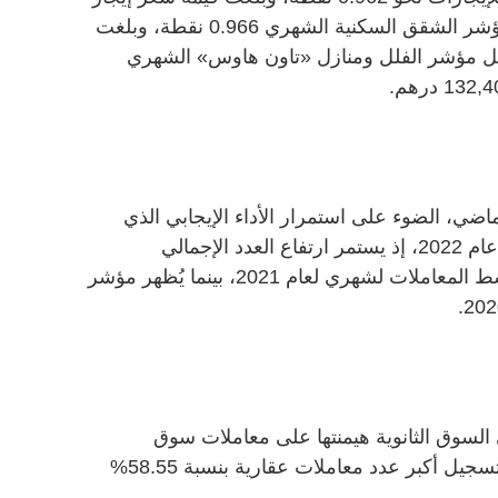
المؤشر 52,013 درهماً؛ بينما سجّل مؤشر الشقق السكنية الشهري 0.966 نقطة، وبلغت
 درهماً. كما سجل مؤشر الفلل ومنازل «تاون هاوس» الشهري
ضي، الضوء على استمرار الأداء الإيجابي الذي
يحققه قطاع العقارات في دبي خلال عام 2022، إذ يستمر ارتفاع العدد الإجمالي
لمعاملات البيع العقارية ليتخطى متوسط المعاملات لشهري لعام 2021، بينما يُظهر مؤشر
 السوق الثانوية هيمنتها على معاملات سوق
العقارات بتحقيقها نمواً مستقراً شهد تسجيل أكبر عدد معاملات عقارية بنسبة 58.55%