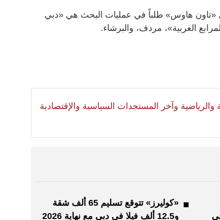
ل «تاون هاوس» طلباً في عمليات البحث هي «دبي
مرابع العربية»، مردف، والبرشاء.
لية والرياضية وآخر المستجدات السياسية والإقتصادية
«كوليرز» تتوقع تسليم 65 ألف شقة
م في
و12.5 ألف فيلا في دبي مع نهاية 2026