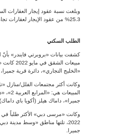
25.3% من عقود الإيجار لعقارات تجارية.
الطلب السكني
كشفت بيانات «بروبرتي فايندر» بأنّ 
مبيعات الش
«الخليج التجاري»، دائرة قرية جمير
وكانت أكثر مجتمعات الفلل/منازل «ت
جميرا»، داماك هيلز (أكويا باي داماك)، 
وكانت «مرسى دبي» الأكثر طلباً في
2022، تلتها مناطق «وسط مدينة دب
جميرا.