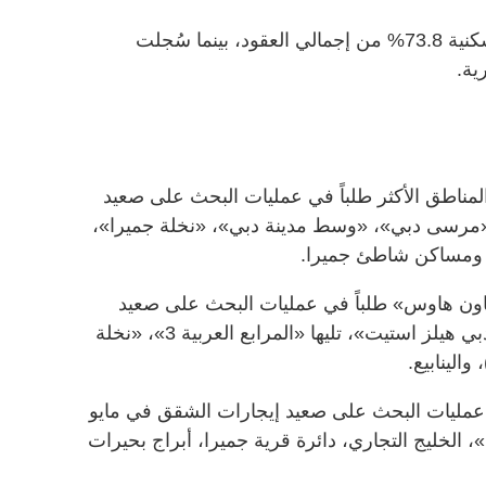
وبلغت نسبة عقود إيجار العقارات السكنية 73.8% من إجمالي العقود، بينما سُجلت
المناطق الأكثر طلباً في عمليات البحث على صعيد
قق في مايو 2022 كانت «مرسى دبي»، «وسط مدينة دبي»، «نخلة جميرا»،
ا، ومساكن شاطئ جميرا.
اون هاوس» طلباً في عمليات البحث على صعيد
المبيعات هي: «المرابع العربية 2»، «دبي هيلز استيت»، تليها «المرابع العربية 3»، «نخلة
والينابيع.
 عمليات البحث على صعيد إيجارات الشقق في مايو
ي»، الخليج التجاري، دائرة قرية جميرا، أبراج بحيرات