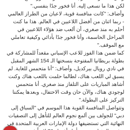
لكن هذا ما نسعى إليه. أنا فخور جدًا بنفسي."
وأضاف: "كانت منافسة قوية، لاعبان من الطراز العالمي
- ربما اثنان من أفضل اللاعبين في العالم. هذا ما كنت
أحلم به منذ صغري، أن ألعب ضد هؤلاء اللاعبين في
المراحل الحاسمة، وأنا فخور جدًا بأدائي وكيفية تعاملي
مع الموقف."
كما ضمن هذا الفوز للاعب الإسباني مقعداً للمشاركة في
بطولة بريطانيا المفتوحة بنسختها الـ 154 الشهر المقبل
في نادي رويال بيركديل، وأضاف: "أنا متحمس للغاية. لم
يسبق لي اللعب هناك، لطالما حلمت باللعب هناك وكنت
أشاهد المباريات على التلفاز منذ صغري. أنا متحمس
لوجودي هناك، والآن حان وقت الاحتفال، وبعدها يمكننا
التركيز على البطولة."
وتتواصل المنافسة القوية هذا الموسم في "السباق إلى
دبي" للجولف بين ألمع نجوم العالم للتأهل إلى التصفيات
النهائية التي تستضيفها دولة الإمارات العربية المتحدة في