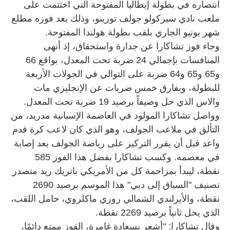
انتصاره في بطولة إيطاليا المفتوحة التي اختتمت على
ملعب نادي سيركولو جولف تورينو، وذلك بعد فوزه مطلع
شهر يونيو الجاري بلقب بطولة هولندا المفتوحة.
وجاء فوز تشاكارا عن جدارة واستحقاق، إذ أنهى
المنافسات بإجمالي 24 ضربة تحت المعدل، بواقع 66
و65 و65 و64 ضربة على التوالي في الجولات الأربعة
للبطولة، وبفارق خمس ضربات عن الإنجليزي مات
والاس الذي حل وصيفاً برصيد 19 ضربة تحت المعدل.
وواصل تشاكارا المولود في العاصمة الإسبانية مدريد، من
التألق في ملاعب الجولف، وهو الذي كان لاعب كرة قدم
واعد قبل أن يقرر التركيز على رياضة الجولف بعد إصابة
في معصمه. وكسب تشاكارا بفضل هذا الفوز 585
نقطة، ليبدأ بمزاحمة كل من الأمريكي باتريك ريد متصدر
تصنيف "السباق إلى دبي" هذا الموسم برصيد 2690
نقطة، والأيرلندي الشمالي روري ماكلروي، حامل اللقب،
الذي يحل ثانياً برصيد 2269 نقطة.
وقال تشاكارا: "أشعر بسعادة غامرة، الفوز ممتع دائمًا،