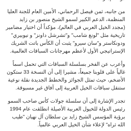
من جانبه، ثمن فيصل الرحماني، الأمين العام للجنة العليا
المنظمة، الدعم الكبير لسمو الشيخ منصور بن زايد
(مجدد الخيل العربي في العالم)، مؤكداً أن اختيار مضامير
تاريخية مثل "لونغ شامب" و"تشرشل داونز" و نيوبيري"
ودونكاستر و"سان سيرو" يثبت أن الكأس باتت الشريك
الإستراتيجي الأول لأعظم مهرجانات السباقات العالمية.
وأعرب عن الفخر بسلسلة السباقات التي تحمل اسماً
غالياً على قلوبنا جميعاً، مشيرا إلى أن النسخة 33 ستكون
الأضخم، حيث تمثل الجوائز والخطط الجديدة نقلة نوعية
ستنقل سباقات الخيل العربية إلى آفاق غير مسبوقة.
تجدر الإشارة إلى أن سلسلة جولات كأس صاحب السمو
رئيس الدولة للخيول العربية الأصيلة انطلقت عام 1994
برؤية المؤسس الشيخ زايد بن سلطان آل نهيان "طيب
الله ثراه" لإعلاء شأن الخيل العربي عالمياً.