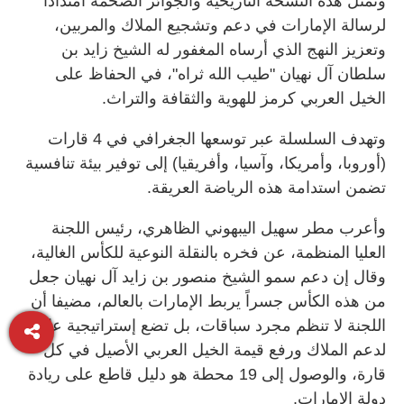
وتمثل هذه النسخة التاريخية والجوائز الضخمة امتداداً
لرسالة الإمارات في دعم وتشجيع الملاك والمربين،
وتعزيز النهج الذي أرساه المغفور له الشيخ زايد بن
سلطان آل نهيان "طيب الله ثراه"، في الحفاظ على
الخيل العربي كرمز للهوية والثقافة والتراث.
وتهدف السلسلة عبر توسعها الجغرافي في 4 قارات
(أوروبا، وأمريكا، وآسيا، وأفريقيا) إلى توفير بيئة تنافسية
تضمن استدامة هذه الرياضة العريقة.
وأعرب مطر سهيل اليبهوني الظاهري، رئيس اللجنة
العليا المنظمة، عن فخره بالنقلة النوعية للكأس الغالية،
وقال إن دعم سمو الشيخ منصور بن زايد آل نهيان جعل
من هذه الكأس جسراً يربط الإمارات بالعالم، مضيفا أن
اللجنة لا تنظم مجرد سباقات، بل تضع إستراتيجية عالمية
لدعم الملاك ورفع قيمة الخيل العربي الأصيل في كل
قارة، والوصول إلى 19 محطة هو دليل قاطع على ريادة
دولة الإمارات.