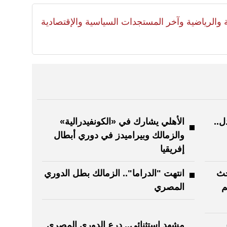
لية والرياضية وآخر المستجدات السياسية والإقتصادية
ل..
الأهلي يشارك في «الكونفيدرالية»
والزمالك وبيراميدز في دوري أبطال
إفريقيا
حث
انتهت "الدراما".. الزمالك بطل الدوري
م
المصري
مشهد استثنائي.. درع الدوري المصري