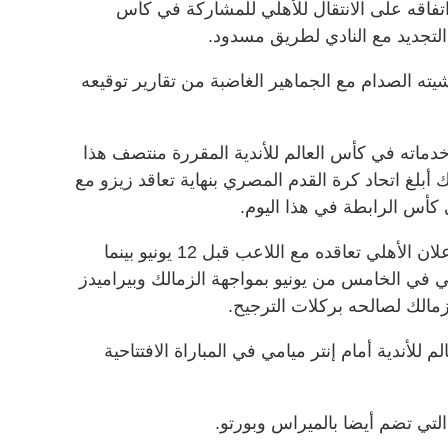
فاقه على الانتقال للأهلي للمشاركة في كأس
التجديد مع النادي لطريق مسدود.
يته الصدام مع الجماهير الغاضبة من تقارير توقيعه
دماته في كأس العالم للأندية المقررة منتصف هذا
 أبلغ اتحاد كرة القدم المصري بنهاية تعاقد زيزو مع
وهدد النادي بإجراءات تصعيدية حال إعلان الأهلي تعاقده مع اللاعب قبل 12 يونيو بينما
ي في الخامس من يونيو بمواجهة الزمالك وبيراميدز
الك لصالحه بركلات الترجيح.
لأندية أمام إنتر ميامي في المباراة الافتتاحية
لتي تضم أيضا بالميراس وبورتو.