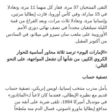
التقى المنتخبان 37 مرة، ففاز كل منهما 11 مرة، وتعادلا
في 15 مباراة، وفي كأس أوروبا، فازت إيطاليا مرتين،
وإسبانيا مرة، وتعادلا ثلاث مرات، وبعد الفراغ من قمة
الليلة سيلتقيان مجدداً في نصف نهائي دوري الأمم
الأوروبية على ملعب سان سيرو في ميلانو، في السادس
من أكتوبر المقبل.
«الإمارات اليوم» ترصد ثلاثة محاور أساسية للحوار
الكروي الكبير، من شأنها أن تشعل المواجهة، على النحو
التالي:
تصفية حساب
يأمل مدرب منتخب إسبانيا، لويس إنريكي، تصفية حساب
قديم مع نظيره الإيطالي، فعندما كان لاعباً لـ«الماتادور»
في مونديال أميركا 1994، تلقى ضربة على أنفه من
مدافع إيطاليا ماورو تاسوتي، فسال الدم منه ملطخاً