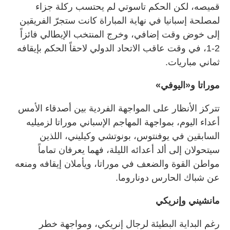
قميصه، لكن الحكم تاسوتي لم يحتسب ركلة جزاء
لمصلحة إسبانيا في نهاية المباراة كانت ستجرّ الفريقين
إلى خوض وقت إضافي، وخرج المنتخب الإيطالي فائزاً
2-1، في وقت عاقب الاتحاد الدولي لاحقاً الحكم بإيقافه
ثماني مباريات.
موراتا و«اليوفي»
تتركز الأنظار على المواجهة الفردية بين أصدقاء الأمس
أعداء اليوم، بمواجهة المهاجم الإسباني موراتا لزميليه
السابقين في يوفنتوس، بونوتشي وكيليني، اللذين
سيتحولان إلى ألد أعدائه الليلة، فهما يعرفان تماماً
مواطن القوة والضعف في موراتا، ويأملان إيقافه ومنعه
عن شباك الحارس دوناروما.
مانشيني وإنريكي
رغم البداية البطيئة لرجال إنريكي، ومواجهة خطر