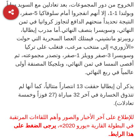
الخروج من دور المجموعات، بعد تعادلين مع السويد سلباً
وبولندا 1-1، إلا أنهم انفجروا أمام سلوفاكيا 5-صفر، وهذه
النتيجة تحديداً منحتهم الدافع لتجاوز كرواتيا في ثمن
النهائي، وسويسرا بنصف النهائي.أما مدرب إيطاليا،
روبيرتو مانشيني، فيمتلك العصا السحرية التي حولت
«الآزوري» إلى منتخب مرعب، فتغلب على تركيا
وسويسرا 3-صفر وويلز 1-صفر، وتصدر مجموعته، ثم
أقصى النمسا في ثمن النهائي، وبلجيكا المصنفة أولى
عالمياً في ربع النهائي.
يذكر أن إيطاليا حققت 13 انتصاراً متتالياً، كما أنها لم
تتذوق الخسارة في آخر 32 مباراة (27 فوزاً وخمسة
تعادلات).
للإطلاع على آخر الأخبار والصور وأهم اللقاءات المرتقبة
في البطولة القارية «يورو 2020»،
يرجى الضغط على
هذا الرابط.