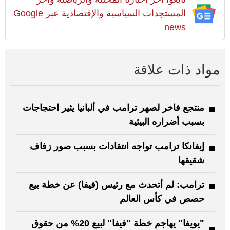
المستجدات السياسية والإقتصادية عبر Google
news
مواد ذات علاقة
منتجع فاخر لصهر ترامب في ألبانيا يثير احتجاجات
بسبب أضراره البيئية
إيفانكا ترامب تواجه انتقادات بسبب صور زفاف
شقيقها
ترامب: لم أتحدث مع رئيس (فيفا) عن خطة بيع
حصص في كأس العالم
"يويفا" يهاجم خطة "فيفا" لبيع 20% من حقوق