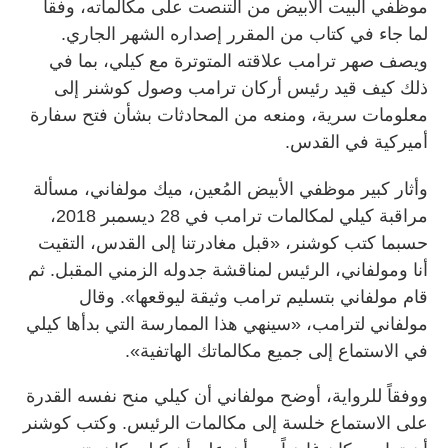
موظفي البيت الأبيض من التنصت على مكالماته، وفقاً
لما جاء في كتاب من المقرر إصداره الشهر الجاري.
ويصف صهر ترامب علاقته المتوترة مع كيلي، بما في
ذلك كيف قيد رئيس أركان ترامب وصول كوشنر إلى
معلومات سرية، ومنعه من المحادثات بشأن فتح سفارة
أميركية في القدس.
وأثار كبير موظفي الأبيض المُعين، ميك مولفاني، مسألة
مراقبة كيلي لمكالمات ترامب في 28 ديسمبر 2018،
حسبما كتب كوشنر، «قبل مغادرتنا إلى القدس، التقيت
أنا ومولفاني، الرئيس لمناقشة جدوله الزمني المقبل. ثم
قام مولفاني بتسليم ترامب وثيقة ليوقعها». وقال
مولفاني لترامب، «سينهي هذا الممارسة التي بدأها كيلي
في الاستماع إلى جميع مكالماتك الهاتفية».
ووفقاً للرواية، أوضح مولفاني أن كيلي منح نفسه القدرة
على الاستماع خلسة إلى مكالمات الرئيس. وكتب كوشنر