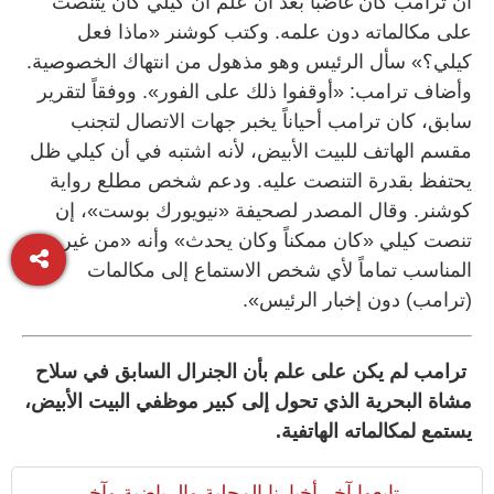
أن ترامب كان غاضباً بعد أن علم أن كيلي كان يتنصت
على مكالماته دون علمه. وكتب كوشنر «ماذا فعل
كيلي؟» سأل الرئيس وهو مذهول من انتهاك الخصوصية.
وأضاف ترامب: «أوقفوا ذلك على الفور». ووفقاً لتقرير
سابق، كان ترامب أحياناً يخبر جهات الاتصال لتجنب
مقسم الهاتف للبيت الأبيض، لأنه اشتبه في أن كيلي ظل
يحتفظ بقدرة التنصت عليه. ودعم شخص مطلع رواية
كوشنر. وقال المصدر لصحيفة «نيويورك بوست»، إن
تنصت كيلي «كان ممكناً وكان يحدث» وأنه «من غير
المناسب تماماً لأي شخص الاستماع إلى مكالمات
(ترامب) دون إخبار الرئيس».
ترامب لم يكن على علم بأن الجنرال السابق في سلاح
مشاة البحرية الذي تحول إلى كبير موظفي البيت الأبيض،
يستمع لمكالماته الهاتفية.
تابعوا آخر أخبارنا المحلية والرياضية وآخر