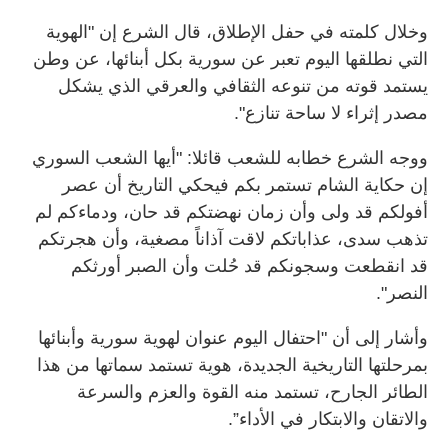
وخلال كلمته في حفل الإطلاق، قال الشرع إن "الهوية
التي نطلقها اليوم تعبر عن سورية بكل أبنائها، عن وطن
يستمد قوته من تنوعه الثقافي والعرقي الذي يشكل
مصدر إثراء لا ساحة تنازع".
ووجه الشرع خطابه للشعب قائلا: "أيها الشعب السوري
إن حكاية الشام تستمر بكم فيحكي التاريخ أن عصر
أفولكم قد ولى وأن زمان نهضتكم قد حان، ودماءكم لم
تذهب سدى، عذاباتكم لاقت آذاناً مصغية، وأن هجرتكم
قد انقطعت وسجونكم قد حُلت وأن الصبر أورثكم
النصر".
وأشار إلى أن "احتفال اليوم عنوان لهوية سورية وأبنائها
بمرحلتها التاريخية الجديدة، هوية تستمد سماتها من هذا
الطائر الجارح، تستمد منه القوة والعزم والسرعة
والاتقان والابتكار في الأداء”.